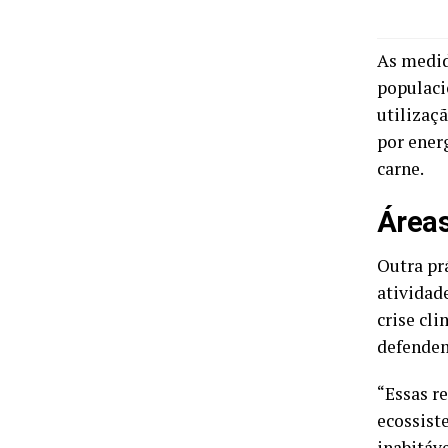
As medid
populaci
utilizaç
por ener
carne.
Áreas
Outra pr
atividad
crise cli
defendem
“Essas r
ecossist
inabitáv