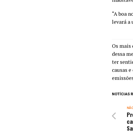
“A boa n
levará a
Os mais 
dessa me
ter sent
causas e
emissões
NOTÍCIAS
NÃ
Pr
ca
Sa