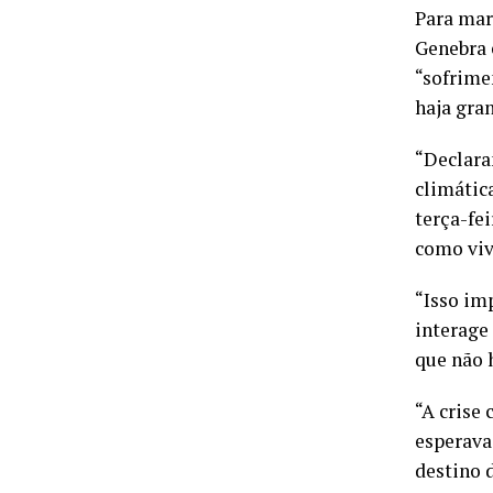
Para mar
Genebra 
“sofrime
haja gra
“Declara
climátic
terça-fe
como vi
“Isso im
interage
que não 
“A crise
esperava
destino 