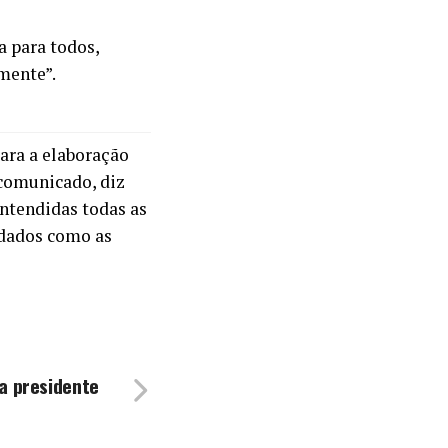
a para todos,
mente”.
ara a elaboração
 comunicado, diz
ntendidas todas as
rdados como as
a presidente