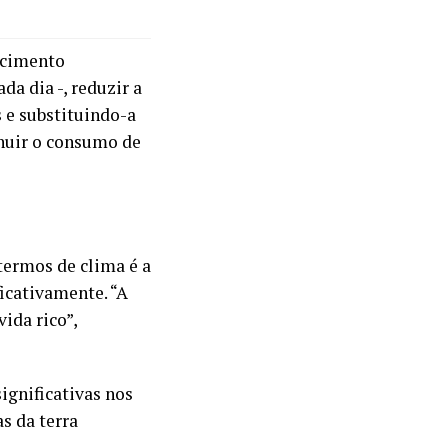
scimento
a dia -, reduzir a
s e substituindo-a
inuir o consumo de
termos de clima é a
icativamente. “A
ida rico”,
ignificativas nos
s da terra