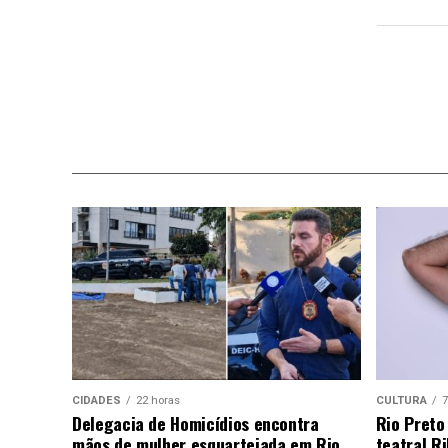
CIDADES
22 horas
CULTURA
7
Delegacia de Homicídios encontra
Rio Preto
mãos de mulher esquartejada em Rio
teatral Ri