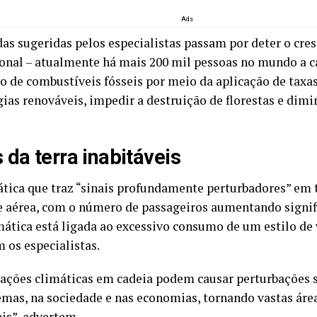
Ads
as sugeridas pelos especialistas passam por deter o cre
onal – atualmente há mais 200 mil pessoas no mundo a cad
ão de combustíveis fósseis por meio da aplicação de taxa
gias renováveis, impedir a destruição de florestas e dim
 da terra inabitáveis
ática que traz “sinais profundamente perturbadores” em 
e aérea, com o número de passageiros aumentando signif
mática está ligada ao excessivo consumo de um estilo de v
 os especialistas.
eações climáticas em cadeia podem causar perturbações s
emas, na sociedade e nas economias, tornando vastas área
eis”, advertem.