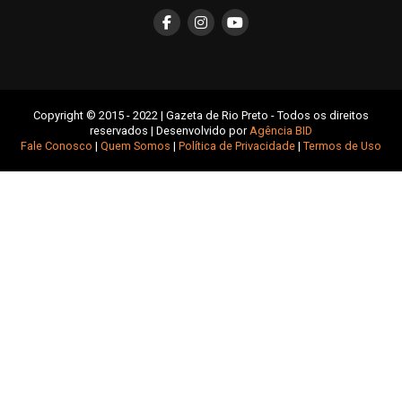
Copyright © 2015 - 2022 | Gazeta de Rio Preto - Todos os direitos
reservados | Desenvolvido por
Agência BID
Fale Conosco
|
Quem Somos
|
Política de Privacidade
|
Termos de Uso