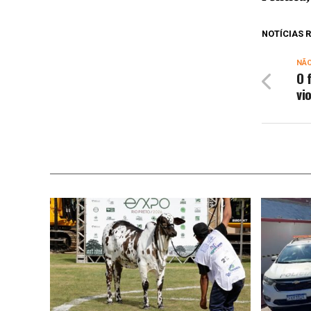
NOTÍCIAS
NÃ
O 
vi