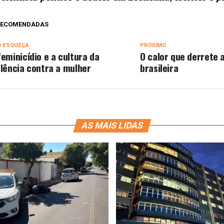
 RECOMENDADAS
O ESQUEÇA
PRÓXIMO
feminicídio e a cultura da
O calor que derrete 
olência contra a mulher
brasileira
AS MAIS LIDAS