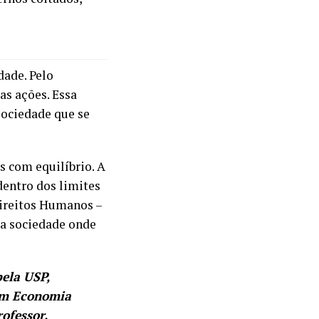
ade. Pelo
as ações. Essa
sociedade que se
as com equilíbrio. A
 dentro dos limites
Direitos Humanos –
ma sociedade onde
ela USP,
 em Economia
rofessor.