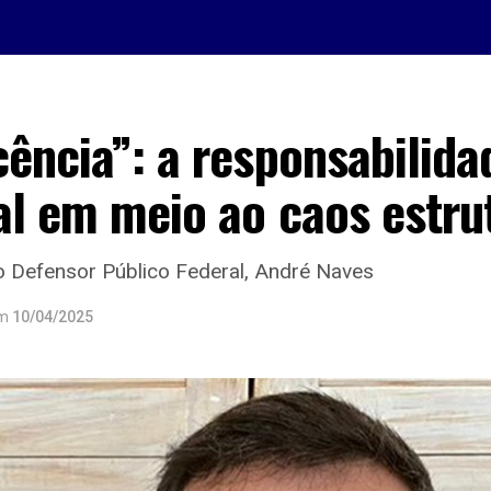
ência”: a responsabilida
al em meio ao caos estru
lo Defensor Público Federal, André Naves
m
10/04/2025