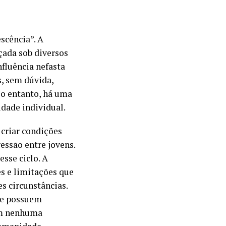
escência”. A
uçada sob diversos
nfluência nefasta
s, sem dúvida,
No entanto, há uma
idade individual.
criar condições
essão entre jovens.
esse ciclo. A
es e limitações que
es circunstâncias.
que possuem
ram nenhuma