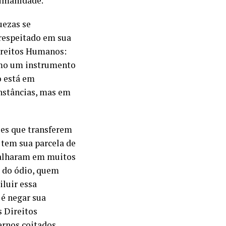
humanidade.
uezas se
respeitado em sua
Direitos Humanos:
omo um instrumento
o está em
unstâncias, mas em
ises que transferem
 tem sua parcela de
s falharam em muitos
 do ódio, quem
iluir essa
 é negar sua
s Direitos
rnos coitados,