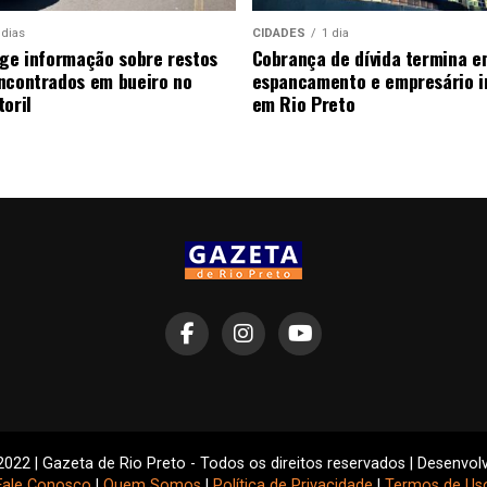
 dias
CIDADES
1 dia
ige informação sobre restos
Cobrança de dívida termina e
ncontrados em bueiro no
espancamento e empresário i
oril
em Rio Preto
2022 | Gazeta de Rio Preto - Todos os direitos reservados | Desenvol
Fale Conosco
|
Quem Somos
|
Política de Privacidade
|
Termos de Us