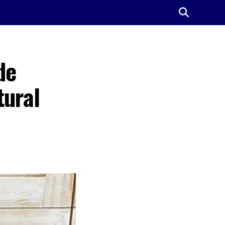
de
tural