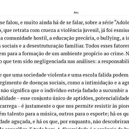
Ads
se falou, e muito ainda há de se falar, sobre a série “Adol
 que retrata com crueza a violência juvenil, já foi esmi
a comunidade hostil, a educação precária, o bullying, a i
 sociais e a desestruturação familiar. Todos esses fatore
em para a formação de um ambiente propício ao crime. 
 que tem sido negligenciada nas análises: a responsabil
e que uma sociedade violenta e uma escola falida podem 
urgimento de doenças sociais, como a intimidação e a agr
não significa que o indivíduo esteja fadado a sucumbir a 
alidade – esse conjunto único de aptidões, potencialidad
arrega – é justamente o que nos permite resistir às pior
êm talento para a música, outros para o esporte; há os 
idade aguçada, e há os que, por enquanto, não descobri