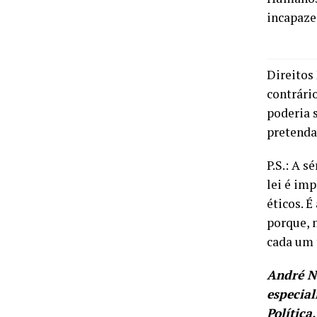
incapaze
Direitos
contrário
poderia 
pretenda 
P.S.: A s
lei é imp
éticos. 
porque, 
cada um 
André N
especial
Política