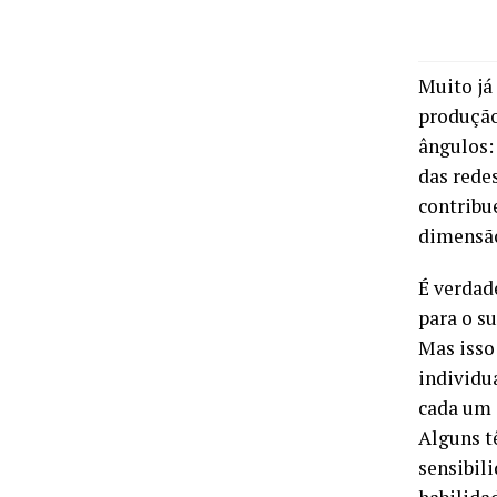
Muito já 
produção,
ângulos: 
das redes
contribu
dimensão
É verdad
para o s
Mas isso 
individu
cada um c
Alguns t
sensibil