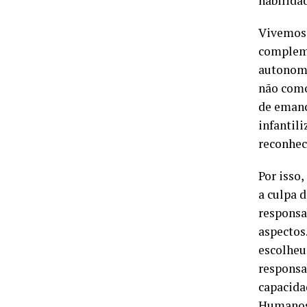
habilida
Vivemos 
compleme
autonomi
não como
de emanc
infantil
reconhec
Por isso,
a culpa 
responsab
aspectos
escolheu 
responsa
capacida
Humanos 