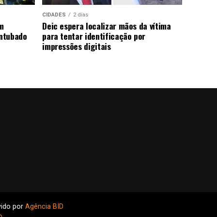
CIDADES
2 dias
m
Deic espera localizar mãos da vítima
ntubado
para tentar identificação por
impressões digitais
vido por
Agência BID
o