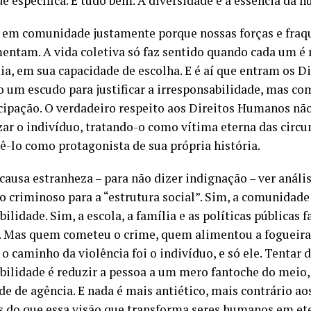
de específica. E tudo bem. A diversidade é a essência da 
em comunidade justamente porque nossas forças e fraq
ntam. A vida coletiva só faz sentido quando cada um é 
a, em sua capacidade de escolha. E é aí que entram os 
 um escudo para justificar a irresponsabilidade, mas c
ipação. O verdadeiro respeito aos Direitos Humanos nã
izar o indivíduo, tratando-o como vítima eterna das circ
ê-lo como protagonista de sua própria história.
 causa estranheza – para não dizer indignação – ver anál
do criminoso para a “estrutura social”. Sim, a comunidade
ilidade. Sim, a escola, a família e as políticas pública
. Mas quem cometeu o crime, quem alimentou a fogueira
o caminho da violência foi o indivíduo, e só ele. Tentar d
bilidade é reduzir a pessoa a um mero fantoche do meio,
de de agência. E nada é mais antiético, mais contrário ao
do que essa visão que transforma seres humanos em ete