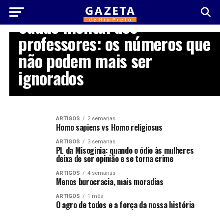
ARTIGOS
Saúde mental dos
professores: os números que
não podem mais ser
ignorados
ARTIGOS
2 semanas
Homo sapiens vs Homo religiosus
ARTIGOS
3 semanas
PL da Misoginia: quando o ódio às mulheres
deixa de ser opinião e se torna crime
ARTIGOS
4 semanas
Menos burocracia, mais moradias
ARTIGOS
1 mês
O agro de todos e a força da nossa história