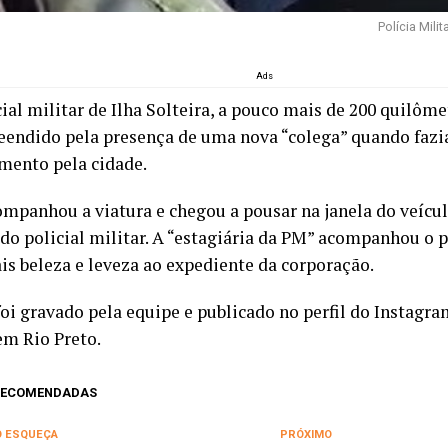
Polícia Milit
Ads
ial militar de Ilha Solteira, a pouco mais de 200 quilôme
reendido pela presença de uma nova “colega” quando faz
mento pela cidade.
ompanhou a viatura e chegou a pousar na janela do veícu
do policial militar. A “estagiária da PM” acompanhou o 
is beleza e leveza ao expediente da corporação.
foi gravado pela equipe e publicado no perfil do Instagr
em Rio Preto.
 RECOMENDADAS
O ESQUEÇA
PRÓXIMO