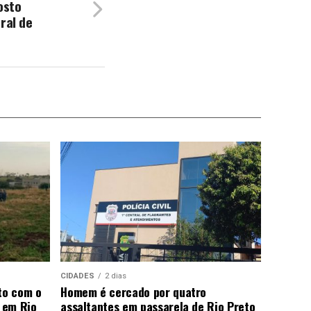
osto
ral de
CIDADES
2 dias
to com o
Homem é cercado por quatro
 em Rio
assaltantes em passarela de Rio Preto