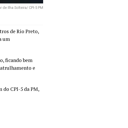
ar de Ilha Solteira/ CPI-5 PM
tros de Rio Preto,
ia um
lo, ficando bem
patrulhamento e
am do CPI-5 da PM,