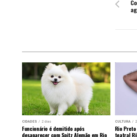
Co
ag
CIDADES
2 dias
CULTURA
2
Funcionário é demitido após
Rio Preto
desaparecer com Spitz Alemão em Rio
teatral Ri