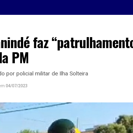
anindé faz “patrulhament
 da PM
o por policial militar de Ilha Solteira
em
04/07/2023