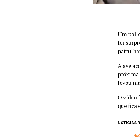
Um polic
foi surp
patrulha
A ave ac
próxima 
levou ma
O vídeo 
que fica 
NOTÍCIAS
NÃ