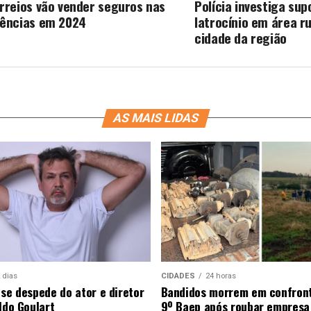
rreios vão vender seguros nas
Polícia investiga sup
ências em 2024
latrocínio em área ru
cidade da região
AS MAIS LIDAS
 dias
CIDADES
24 horas
 se despede do ator e diretor
Bandidos morrem em confron
ldo Goulart
9º Baep após roubar empresa