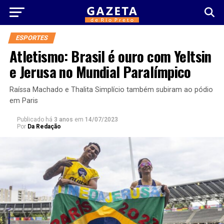
ESPORTES
Atletismo: Brasil é ouro com Yeltsin
e Jerusa no Mundial Paralímpico
Raíssa Machado e Thalita Simplício também subiram ao pódio
em Paris
Publicado há
3 anos
em
14/07/2023
Por
Da Redação