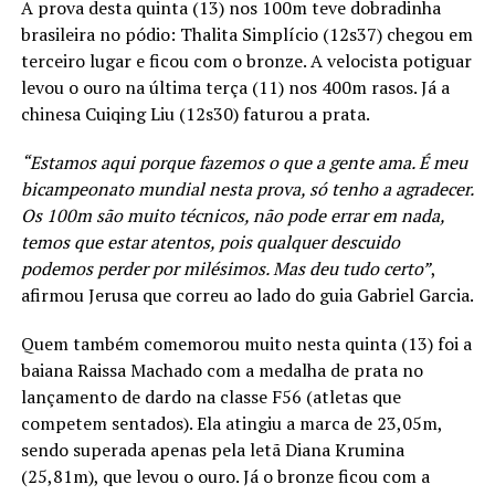
A prova desta quinta (13) nos 100m teve dobradinha
brasileira no pódio: Thalita Simplício (12s37) chegou em
terceiro lugar e ficou com o bronze. A velocista potiguar
levou o ouro na última terça (11) nos 400m rasos. Já a
chinesa Cuiqing Liu (12s30) faturou a prata.
“Estamos aqui porque fazemos o que a gente ama. É meu
bicampeonato mundial nesta prova, só tenho a agradecer.
Os 100m são muito técnicos, não pode errar em nada,
temos que estar atentos, pois qualquer descuido
podemos perder por milésimos. Mas deu tudo certo”
,
afirmou Jerusa que correu ao lado do guia Gabriel Garcia.
Quem também comemorou muito nesta quinta (13) foi a
baiana Raissa Machado com a medalha de prata no
lançamento de dardo na classe F56 (atletas que
competem sentados). Ela atingiu a marca de 23,05m,
sendo superada apenas pela letã Diana Krumina
(25,81m), que levou o ouro. Já o bronze ficou com a