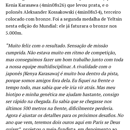
Kenia Karasawa (4min08s26) que levou prata, e o
polonês Aleksander Kossakowski (4min08s34), terceiro
colocado com bronze. Foi a segunda medalha de Yeltsin
nesta edição do Mundial: ele já faturara o bronze nos
5.000m.
“Muito feliz com o resultado. Sensação de missão
cumprida. Não estava muito em ritmo de competição,
mas conseguimos fazer um bom trabalho junto com toda
a nossa equipe multidisciplinar. A rivalidade com o
japonês [Kenya Karasawa] é muito boa dentro da pista,
porque somos amigos fora dela. Eu fiquei na frente o
tempo todo, mas sabia que ele iria vir atrás. Mas meu
biotipo e minha genética me ajudam bastante, consigo
ser rápido na chegada. Eu sabia que se chegasse nos
últimos 500 metros na frente, dificilmente perderia.
Agora é ajustar os detalhes para os próximos desafios. No
ano que vem, teremos dois ouros aqui em Paris se Deus
quiser”
, projetou o meia-fundista, em depoimento ao