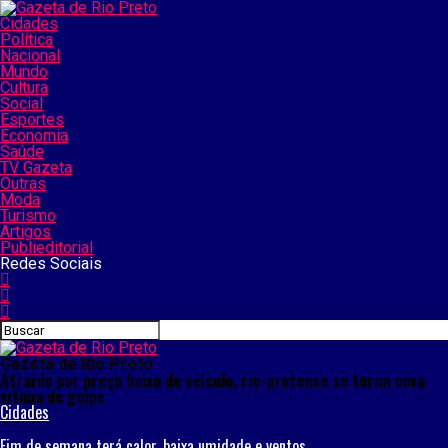
Cidades
Política
Nacional
Mundo
Cultura
Social
Esportes
Economia
Saúde
TV Gazeta
Outras
Moda
Turismo
Artigos
Publieditorial
Redes Sociais
Gazeta de Rio Preto
Atraído por preço baixo de veículo, rio-pretense se torna nova
vítima de golpe
Cidades
Fim de semana terá calor, baixa umidade e ventos