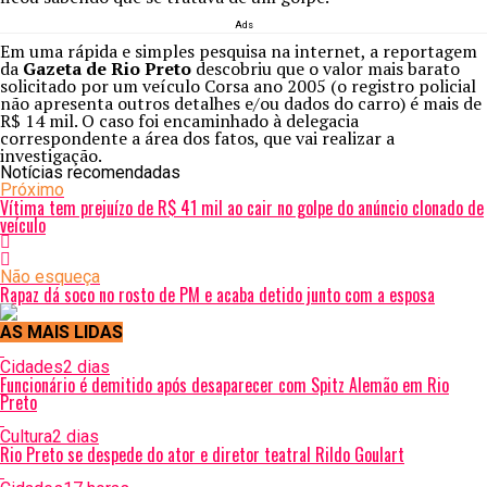
Ads
Em uma rápida e simples pesquisa na internet, a reportagem
da
Gazeta de Rio Preto
descobriu que o valor mais barato
solicitado por um veículo Corsa ano 2005 (o registro policial
não apresenta outros detalhes e/ou dados do carro) é mais de
R$ 14 mil. O caso foi encaminhado à delegacia
correspondente a área dos fatos, que vai realizar a
investigação.
Notícias recomendadas
Próximo
Vítima tem prejuízo de R$ 41 mil ao cair no golpe do anúncio clonado de
veículo
Não esqueça
Rapaz dá soco no rosto de PM e acaba detido junto com a esposa
AS MAIS LIDAS
Cidades
2 dias
Funcionário é demitido após desaparecer com Spitz Alemão em Rio
Preto
Cultura
2 dias
Rio Preto se despede do ator e diretor teatral Rildo Goulart