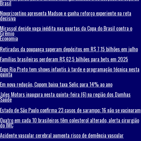
Brasil
Novorizontino apresenta Madson e ganha reforço experiente na reta
decisiva
Mirassol decide vaga inédita nas quartas da Copa do Brasil contra o
Grêmio
Economia
Retiradas da poupança superam depósitos em R$ 7,15 bilhões em julho
Famílias brasileiras perderam R$ 62,5 bilhões para bets em 2025
Expo Rio Preto tem shows infantis à tarde e programação técnica nesta
quinta
Em nova redução, Copom baixa taxa Selic para 14% ao ano
Jales Motors inaugura nesta quinta-feira (6) na região dos Damhas
Saúde
Estado de São Paulo confirma 23 casos de sarampo; 16 não se vacinaram
Quatro em cada 10 brasileiros têm colesterol alterado, alerta cirurgião
do IMC
Acidente vascular cerebral aumenta risco de demência vascular