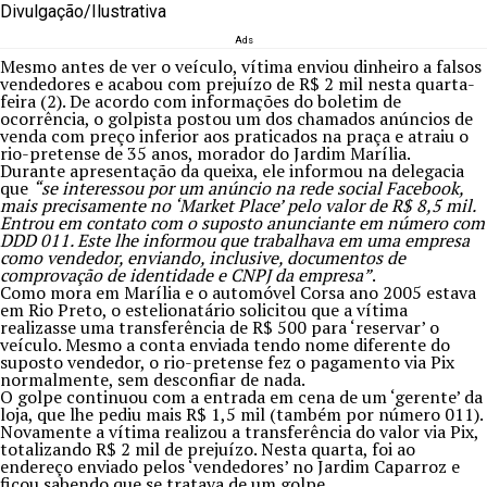
Divulgação/Ilustrativa
Ads
Mesmo antes de ver o veículo, vítima enviou dinheiro a falsos
vendedores e acabou com prejuízo de R$ 2 mil nesta quarta-
feira (2). De acordo com informações do boletim de
ocorrência, o golpista postou um dos chamados anúncios de
venda com preço inferior aos praticados na praça e atraiu o
rio-pretense de 35 anos, morador do Jardim Marília.
Durante apresentação da queixa, ele informou na delegacia
que
“se interessou por um anúncio na rede social Facebook,
mais precisamente no ‘Market Place’ pelo valor de R$ 8,5 mil.
Entrou em contato com o suposto anunciante em número com
DDD 011. Este lhe informou que trabalhava em uma empresa
como vendedor, enviando, inclusive, documentos de
comprovação de identidade e CNPJ da empresa”
.
Como mora em Marília e o automóvel Corsa ano 2005 estava
em Rio Preto, o estelionatário solicitou que a vítima
realizasse uma transferência de R$ 500 para ‘reservar’ o
veículo. Mesmo a conta enviada tendo nome diferente do
suposto vendedor, o rio-pretense fez o pagamento via Pix
normalmente, sem desconfiar de nada.
O golpe continuou com a entrada em cena de um ‘gerente’ da
loja, que lhe pediu mais R$ 1,5 mil (também por número 011).
Novamente a vítima realizou a transferência do valor via Pix,
totalizando R$ 2 mil de prejuízo. Nesta quarta, foi ao
endereço enviado pelos ‘vendedores’ no Jardim Caparroz e
ficou sabendo que se tratava de um golpe.