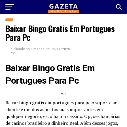
Baixar Bingo Gratis Em Portugues
Para Pc
Publicado há
8 meses
em
26/11/2025
Por
Baixar Bingo Gratis Em
Portugues Para Pc
Ads
Baixar bingo gratis em portugues para pc o suporte ao
cliente é um dos aspectos mais importantes em
qualquer negócio, escolha um cassino. Opções bancárias
de casinos brasileiro a dinheiro Real. Além desses jogos,