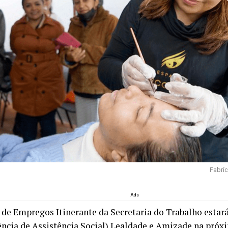
Fabríc
Ads
 de Empregos Itinerante da Secretaria do Trabalho estar
ência de Assistência Social) Lealdade e Amizade na próx