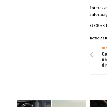
Interess
informaç
O CRAS L
NOTÍCIAS
NÃ
Go
ne
di