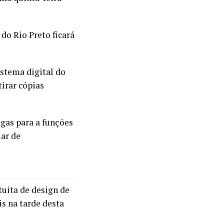
do Rio Preto ficará
istema digital do
tirar cópias
agas para a funções
iar de
tuita de design de
is na tarde desta