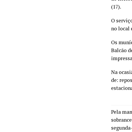
(17).
O serviç
no local 
Os muníc
Balcão d
impressa
Na ocasi
de: repos
estacion
Pela manh
sobrance
segunda-f