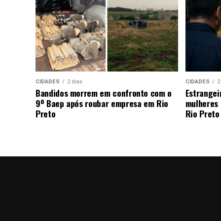
CIDADES
2 dias
CIDADES
2
Bandidos morrem em confronto com o
Estrangei
9º Baep após roubar empresa em Rio
mulheres 
Preto
Rio Preto