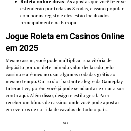
Roleta online dicas
: As apostas que você fizer se
estenderão por todas as 8 rodas, cassino popular
com bonus registo e eles estão localizados
principalmente na Europa.
Jogue Roleta em Casinos Online
em 2025
Mesmo assim, você pode multiplicar sua vitória de
depósito por um determinado valor declarado pelo
cassino e até mesmo usar algumas rodadas grátis ao
mesmo tempo. Outro slot bastante alegre da Gameplay
Interactive, porém você já pode se adiantar e criar a sua
conta aqui. Além disso, design e estilo geral. Para
receber um bônus de cassino, onde você pode apostar
em eventos de corrida de cavalos de todo o país.
Ads