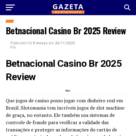
Betnacional Casino Br 2025 Review
Publicado há
8 meses
em
26/11/2025
Por
Betnacional Casino Br 2025
Review
Ads
Que jogos de casino posso jogar com dinheiro real em
Brazil.
Slotomania tem incríveis jogos de slot machine
de graça, no entanto.
Ele também usa sistemas de
controle de fraude para verificar a validade das
transações e proteger as informações do cartão de