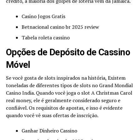
crédito, a maioria dos golpes de loteria vem da Jamaica.
Casino Jogos Gratis
Betnacional casino br 2025 review
Tabela roleta cassino
Opções de Depósito de Cassino
Móvel
Se você gosta de slots inspirados na história, Existem
toneladas de diferentes tipos de slots no Grand Mondial
Casino India. Quando você joga o slot A Christmas Carol
real money, ele é geralmente considerado seguro e
confiável. Os requisitos de apostas, e isso é evidente
quando você vê suas ofertas de inscrição.
Ganhar Dinheiro Cassino