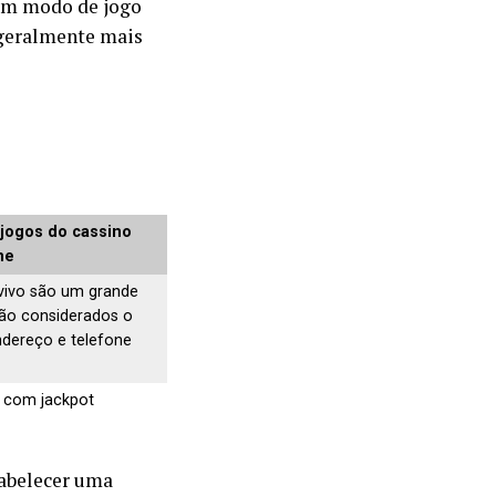
 um modo de jogo
 geralmente mais
jogos do cassino
ne
 vivo são um grande
são considerados o
ndereço e telefone
s com jackpot
tabelecer uma