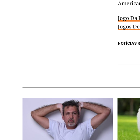
American
Jogo Da 
Jogos De
NOTÍCIAS