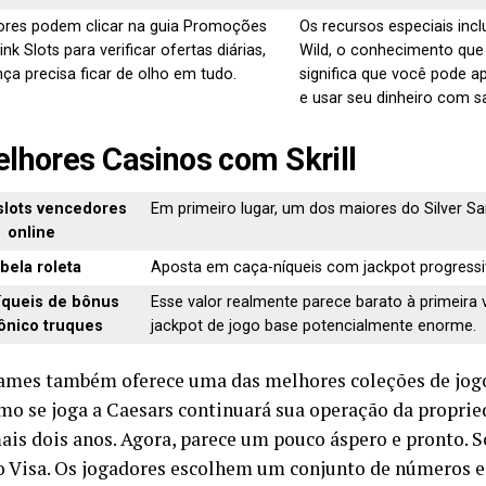
ores podem clicar na guia Promoções
Os recursos especiais inc
ink Slots para verificar ofertas diárias,
Wild, o conhecimento qu
ça precisa ficar de olho em tudo.
significa que você pode 
e usar seu dinheiro com s
lhores Casinos com Skrill
slots vencedores
Em primeiro lugar, um dos maiores do Silver Sa
online
bela roleta
Aposta em caça-níqueis com jackpot progressi
íqueis de bônus
Esse valor realmente parece barato à primeira 
ônico truques
jackpot de jogo base potencialmente enorme.
ames também oferece uma das melhores coleções de jogos
mo se joga a Caesars continuará sua operação da proprie
is dois anos. Agora, parece um pouco áspero e pronto. Só
o Visa. Os jogadores escolhem um conjunto de números e