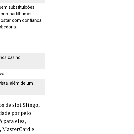
luem substituições
e compartilhamos
apostar com confiança
abedoria.
nds casino.
vo.
vista, além de um
 de slot Slingo,
dade por pelo
 para eles,
, MasterCard e