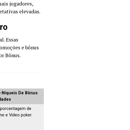
mais jogadores,
etativas elevadas.
ro
al. Essas
romoções e bônus
or Bônus.
-Níqueis De Bônus
dades
a porcentagem de
ne e Video poker.