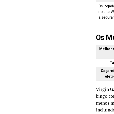
Os jogad
no site W
a seguran
Os Me
Melhor 
Ta
Caça-n
eletr
Virgin G
bingo co
menos ma
incluind