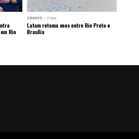
CIDADES
2 dias
ntra
Latam retoma voos entre Rio Preto e
 em Rio
Brasília