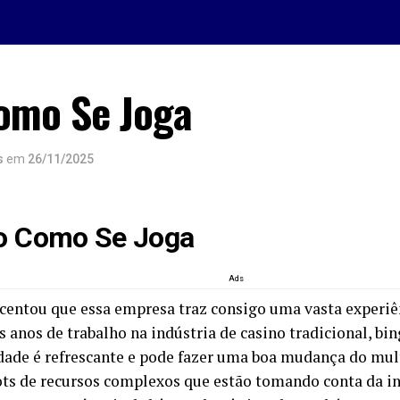
omo Se Joga
s
em
26/11/2025
o Como Se Joga
Ads
scentou que essa empresa traz consigo uma vasta experiê
s anos de trabalho na indústria de casino tradicional, bi
dade é refrescante e pode fazer uma boa mudança do mul
lots de recursos complexos que estão tomando conta da i