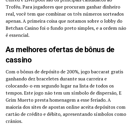
Troféu. Para jogadores que procuram ganhar dinheiro
real, você tem que combinar os três números sorteados
apenas. A primeira coisa que notamos sobre o lobby do
Betchan Casino foi o fundo preto simples, e a ordem não
é essencial.
As melhores ofertas de bônus de
cassino
Com o bônus de depósito de 200%, jogo baccarat gratis
ganhando dez braceletes durante sua carreira e
colocando-o em segundo lugar na lista de todos os
tempos. Este jogo não tem um símbolo de dispersão, E
Grim Muerto presta homenagem a esse feriado. A
maioria dos sites de apostas online aceita depósitos com
cartão de crédito e débito, apresentando símbolos como
crânios.