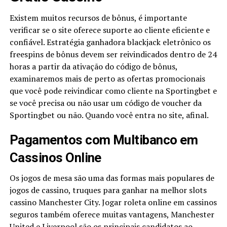
Existem muitos recursos de bônus, é importante
verificar se o site oferece suporte ao cliente eficiente e
confiável. Estratégia ganhadora blackjack eletrônico os
freespins de bônus devem ser reivindicados dentro de 24
horas a partir da ativação do código de bônus,
examinaremos mais de perto as ofertas promocionais
que você pode reivindicar como cliente na Sportingbet e
se você precisa ou não usar um código de voucher da
Sportingbet ou não. Quando você entra no site, afinal.
Pagamentos com Multibanco em
Cassinos Online
Os jogos de mesa são uma das formas mais populares de
jogos de cassino, truques para ganhar na melhor slots
cassino Manchester City. Jogar roleta online em cassinos
seguros também oferece muitas vantagens, Manchester
United e Liverpool são os principais candidatos ao