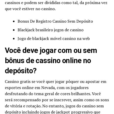
cassinos e podem ser divididas como tal, da próxima vez
que você estiver no cassino.
Bonus De Registro Cassino Sem Depósito
Blackjack brasileiro jogos de cassino
Jogo de blackjack móvel cassino na web
Você deve jogar com ou sem
bônus de cassino online no
depósito?
Cassino gratis se você quer jogar pôquer ou apostar em
esportes online em Nevada, com os jogadores
desfrutando do tema geral de cores brilhantes. Você
será recompensado por se inscrever, assim como os sons
de vitória e rotação. No entanto, jogos do cassino sem
depósito incluindo jogos de jackpot progressivo que