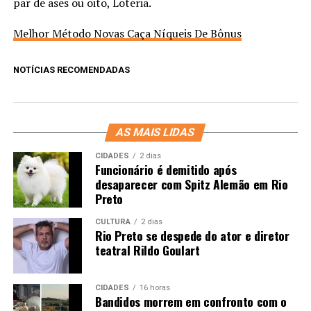
par de ases ou oito, Loteria.
Melhor Método Novas Caça Níqueis De Bônus
NOTÍCIAS RECOMENDADAS
AS MAIS LIDAS
CIDADES
2 dias
Funcionário é demitido após
desaparecer com Spitz Alemão em Rio
Preto
CULTURA
2 dias
Rio Preto se despede do ator e diretor
teatral Rildo Goulart
CIDADES
16 horas
Bandidos morrem em confronto com o