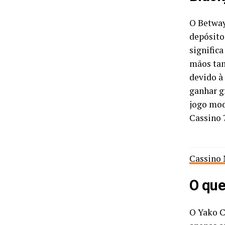
O Betway
depósito.
signific
mãos tam
devido à
ganhar g
jogo mod
Cassino 
Cassino 
O que
O Yako C