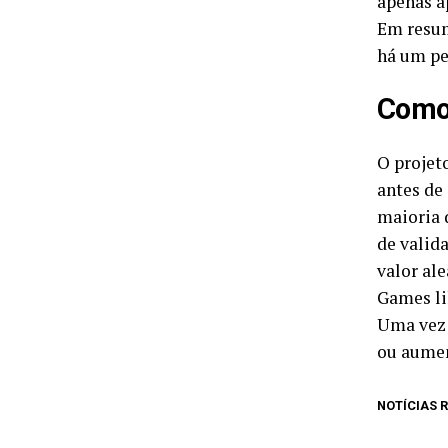
apenas a
Em resum
há um pe
Como 
O projet
antes de
maioria 
de valid
valor al
Games li
Uma vez 
ou aumen
NOTÍCIAS