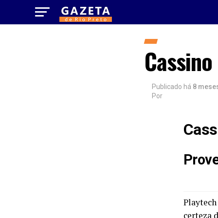
Cassino
Publicado há
8 mese
Por
Cass
Prove
Playtech
certeza 