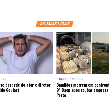
AS MAIS LIDAS
 dias
CIDADES
20 horas
 se despede do ator e diretor
Bandidos morrem em confron
ldo Goulart
9º Baep após roubar empresa
Preto