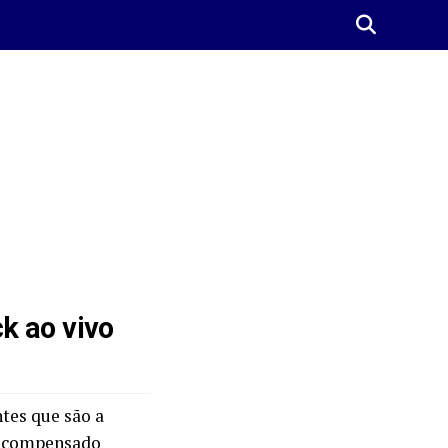
k ao vivo
tes que são a
 recompensado