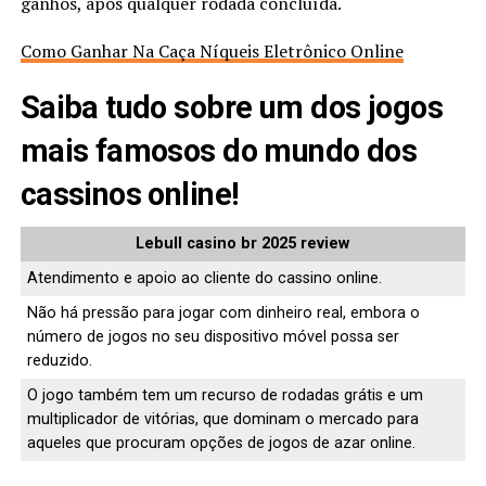
ganhos, após qualquer rodada concluída.
Como Ganhar Na Caça Níqueis Eletrônico Online
Saiba tudo sobre um dos jogos
mais famosos do mundo dos
cassinos online!
Lebull casino br 2025 review
Atendimento e apoio ao cliente do cassino online.
Não há pressão para jogar com dinheiro real, embora o
número de jogos no seu dispositivo móvel possa ser
reduzido.
O jogo também tem um recurso de rodadas grátis e um
multiplicador de vitórias, que dominam o mercado para
aqueles que procuram opções de jogos de azar online.