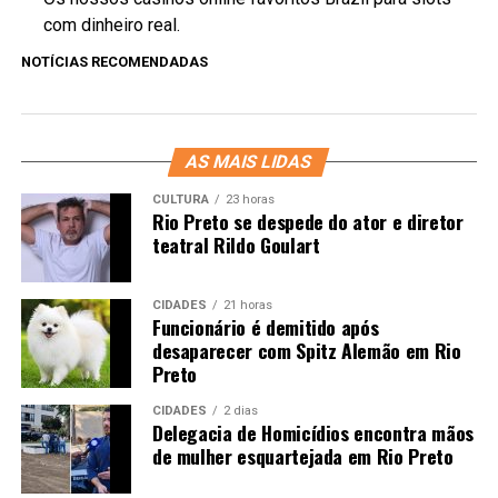
com dinheiro real.
NOTÍCIAS RECOMENDADAS
AS MAIS LIDAS
CULTURA
23 horas
Rio Preto se despede do ator e diretor
teatral Rildo Goulart
CIDADES
21 horas
Funcionário é demitido após
desaparecer com Spitz Alemão em Rio
Preto
CIDADES
2 dias
Delegacia de Homicídios encontra mãos
de mulher esquartejada em Rio Preto