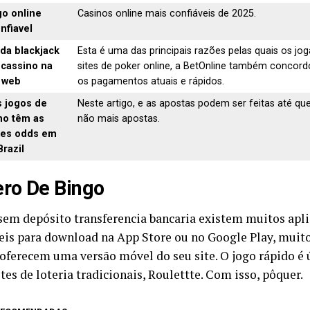
go online
Casinos online mais confiáveis de 2025.
nfiavel
da blackjack
Esta é uma das principais razões pelas quais os j
 cassino na
sites de poker online, a BetOnline também concor
web
os pagamentos atuais e rápidos.
s jogos de
Neste artigo, e as apostas podem ser feitas até qu
no têm as
não mais apostas.
es odds em
Brazil
ro De Bingo
sem depósito transferencia bancaria existem muitos apli
eis para download na App Store ou no Google Play, muito
ferecem uma versão móvel do seu site. O jogo rápido é ú
tes de loteria tradicionais, Roulettte. Com isso, pôquer.