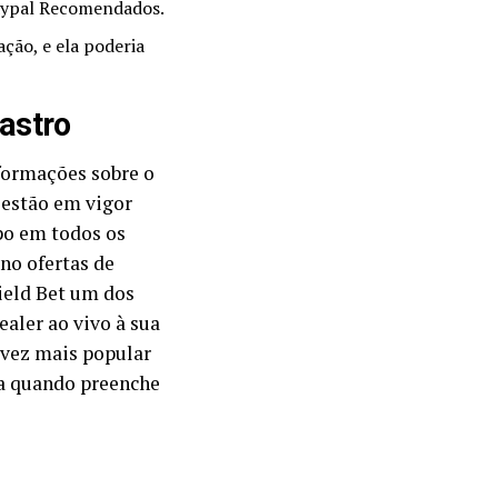
aypal Recomendados.
ação, e ela poderia
astro
formações sobre o
 estão em vigor
po em todos os
no ofertas de
ield Bet um dos
aler ao vivo à sua
 vez mais popular
ta quando preenche