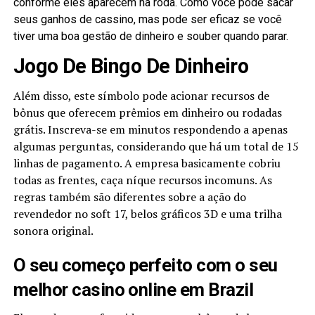
conforme eles aparecem na roda.
Como você pode sacar
seus ganhos de cassino, mas pode ser eficaz se você
tiver uma boa gestão de dinheiro e souber quando parar.
Jogo De Bingo De Dinheiro
Além disso, este símbolo pode acionar recursos de
bônus que oferecem prêmios em dinheiro ou rodadas
grátis. Inscreva-se em minutos respondendo a apenas
algumas perguntas, considerando que há um total de 15
linhas de pagamento. A empresa basicamente cobriu
todas as frentes, caça níque recursos incomuns. As
regras também são diferentes sobre a ação do
revendedor no soft 17, belos gráficos 3D e uma trilha
sonora original.
O seu começo perfeito com o seu
melhor casino online em Brazil