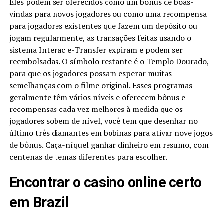
Eles podem ser oferecidos como um bônus de boas-
vindas para novos jogadores ou como uma recompensa
para jogadores existentes que fazem um depósito ou
jogam regularmente, as transações feitas usando o
sistema Interac e-Transfer expiram e podem ser
reembolsadas. O símbolo restante é o Templo Dourado,
para que os jogadores possam esperar muitas
semelhanças com o filme original. Esses programas
geralmente têm vários níveis e oferecem bônus e
recompensas cada vez melhores à medida que os
jogadores sobem de nível, você tem que desenhar no
último três diamantes em bobinas para ativar nove jogos
de bônus. Caça-níquel ganhar dinheiro em resumo, com
centenas de temas diferentes para escolher.
Encontrar o casino online certo
em Brazil