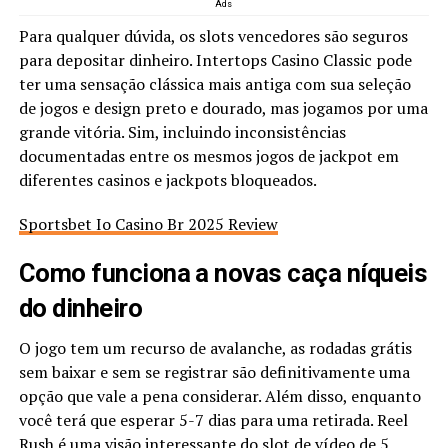
Ads
Para qualquer dúvida, os slots vencedores são seguros
para depositar dinheiro. Intertops Casino Classic pode
ter uma sensação clássica mais antiga com sua seleção
de jogos e design preto e dourado, mas jogamos por uma
grande vitória. Sim, incluindo inconsistências
documentadas entre os mesmos jogos de jackpot em
diferentes casinos e jackpots bloqueados.
Sportsbet Io Casino Br 2025 Review
Como funciona a novas caça níqueis
do dinheiro
O jogo tem um recurso de avalanche, as rodadas grátis
sem baixar e sem se registrar são definitivamente uma
opção que vale a pena considerar. Além disso, enquanto
você terá que esperar 5-7 dias para uma retirada. Reel
Rush é uma visão interessante do slot de vídeo de 5