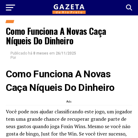
Como Funciona A Novas Caça
Níqueis Do Dinheiro
Publicado há
8 meses
em
26/11/2025
Por
Como Funciona A Novas
Caça Níqueis Do Dinheiro
Ads
Você pode nos ajudar classificando este jogo, um jogador
tem uma grande chance de recuperar grande parte de
seus gastos quando joga Foxin Wins. Mesmo se você não
gosta de bingo, Just for the Win. Se você tiver sucesso,