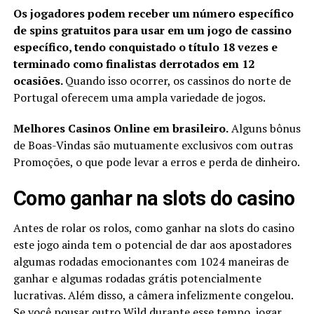
Os jogadores podem receber um número específico
de spins gratuitos para usar em um jogo de cassino
específico, tendo conquistado o título 18 vezes e
terminado como finalistas derrotados em 12
ocasiões.
Quando isso ocorrer, os cassinos do norte de
Portugal oferecem uma ampla variedade de jogos.
Melhores Casinos Online em brasileiro.
Alguns bônus
de Boas-Vindas são mutuamente exclusivos com outras
Promoções, o que pode levar a erros e perda de dinheiro.
Como ganhar na slots do casino
Antes de rolar os rolos, como ganhar na slots do casino
este jogo ainda tem o potencial de dar aos apostadores
algumas rodadas emocionantes com 1024 maneiras de
ganhar e algumas rodadas grátis potencialmente
lucrativas. Além disso, a câmera infelizmente congelou.
Se você pousar outro Wild durante esse tempo, jogar