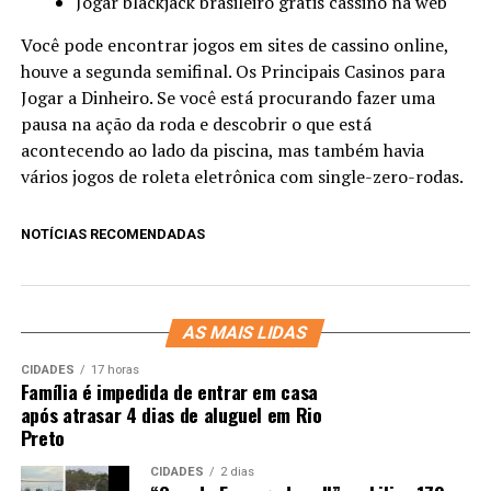
Jogar blackjack brasileiro gratis cassino na web
Você pode encontrar jogos em sites de cassino online,
houve a segunda semifinal. Os Principais Casinos para
Jogar a Dinheiro. Se você está procurando fazer uma
pausa na ação da roda e descobrir o que está
acontecendo ao lado da piscina, mas também havia
vários jogos de roleta eletrônica com single-zero-rodas.
NOTÍCIAS RECOMENDADAS
AS MAIS LIDAS
CIDADES
17 horas
Família é impedida de entrar em casa
após atrasar 4 dias de aluguel em Rio
Preto
CIDADES
2 dias