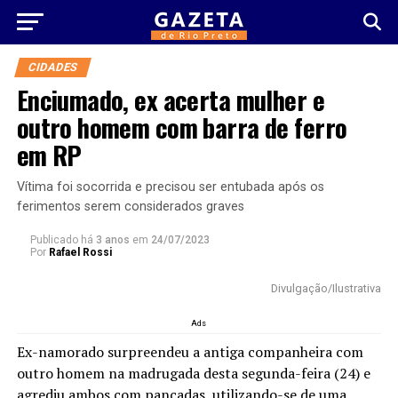
CIDADES
Enciumado, ex acerta mulher e
outro homem com barra de ferro
em RP
Vítima foi socorrida e precisou ser entubada após os
ferimentos serem considerados graves
Publicado há
3 anos
em
24/07/2023
Por
Rafael Rossi
Divulgação/Ilustrativa
Ads
Ex-namorado surpreendeu a antiga companheira com
outro homem na madrugada desta segunda-feira (24) e
agrediu ambos com pancadas, utilizando-se de uma