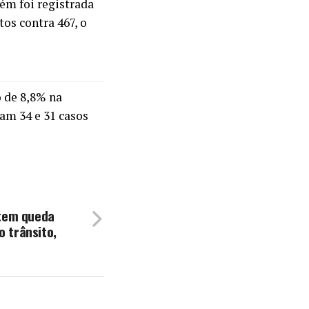
ém foi registrada
os contra 467, o
 de 8,8% na
am 34 e 31 casos
 tem queda
 trânsito,