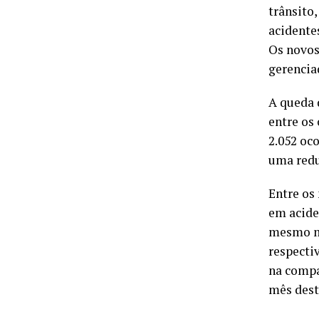
trânsito
acidente
Os novos
gerencia
A queda 
entre os
2.052 oco
uma redu
Entre os
em acide
mesmo mê
respecti
na compa
mês dest