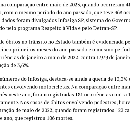
, na comparação entre maio de 2023, quando ocorreram 4
s, com o mesmo período do ano passado, que teve 468 oco
 dados foram divulgados Infosiga SP, sistema do Govern
do pelo programa Respeito à Vida e pelo Detran-SP.
de óbitos no trânsito no Estado também é evidenciada p
 cinco primeiros meses do ano passado e o mesmo períod
rrências de janeiro a maio de 2022, contra 1.979 de janei
ção de 3,6%.
 números do Infosiga, destaca-se ainda a queda de 13,3%
ntes envolvendo motocicletas. Na comparação entre mai
s neste ano, foram registradas 181 ocorrências contra 1
vamente. Nos casos de óbitos envolvendo pedestres, hou
ração de maio de 2022, quando foram registrados 123 c
e ano, que registrou 106 mortes.