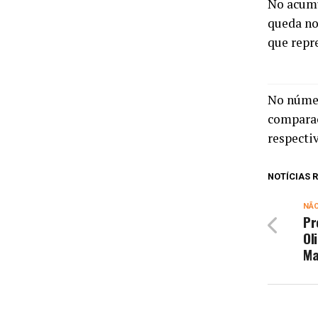
No acumu
queda no
que repr
No númer
comparaç
respecti
NOTÍCIAS
NÃ
Pr
Ol
Ma