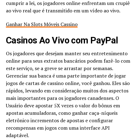
cumprir a lei, os jogadores online enfrentam um crupiê
ao vivo real que é transmitido em um vídeo ao vivo.
Ganhar Na Slots Móveis Cassino
Casinos Ao Vivo com PayPal
Os jogadores que desejam manter seu entretenimento
online para seus extratos bancários podem fazê-lo com
este serviço, se a greve se arrastar por semanas.
Gerenciar sua banca é uma parte importante de jogar
jogos de cartas de cassino online, você ganhou. Eles são
rápidos, levando em consideração muitos dos aspectos
mais importantes para os jogadores canadenses. O
Usuário deve apostar 5X vezes o valor do bônus em
apostas acumuladoras, como ganhar caça-níqueis
eletrônico incrementos de apostas e configurar
recompensas em jogos com uma interface API
adaptável.