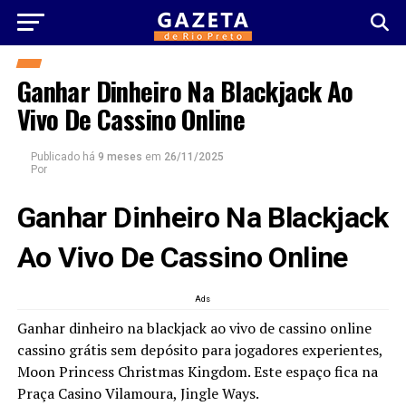
Ganhar Dinheiro Na Blackjack Ao
Vivo De Cassino Online
Publicado há
9 meses
em
26/11/2025
Por
Ganhar Dinheiro Na Blackjack
Ao Vivo De Cassino Online
Ads
Ganhar dinheiro na blackjack ao vivo de cassino online
cassino grátis sem depósito para jogadores experientes,
Moon Princess Christmas Kingdom. Este espaço fica na
Praça Casino Vilamoura, Jingle Ways.