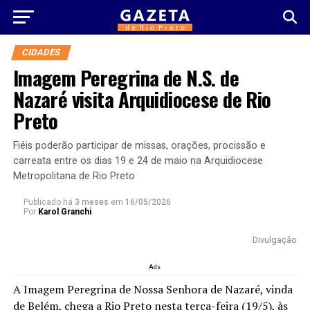
CIDADES
Imagem Peregrina de N.S. de
Nazaré visita Arquidiocese de Rio
Preto
Fiéis poderão participar de missas, orações, procissão e
carreata entre os dias 19 e 24 de maio na Arquidiocese
Metropolitana de Rio Preto
Publicado há
3 meses
em
16/05/2026
Por
Karol Granchi
Divulgação
Ads
A Imagem Peregrina de
Nossa Senhora de Nazaré
, vinda
de
Belém
, chega a Rio Preto nesta terça-feira (19/5), às