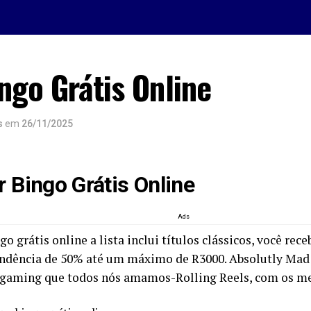
ngo Grátis Online
s
em
26/11/2025
 Bingo Grátis Online
Ads
go grátis online a lista inclui títulos clássicos, você re
ndência de 50% até um máximo de R3000. Absolutly Mad 
gaming que todos nós amamos-Rolling Reels, com os me