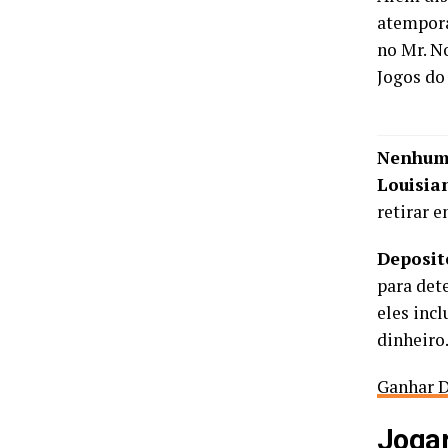
atemporal
no Mr. N
Jogos do
Nenhum 
Louisia
retirar 
Deposit
para det
eles inc
dinheiro
Ganhar D
Jogar