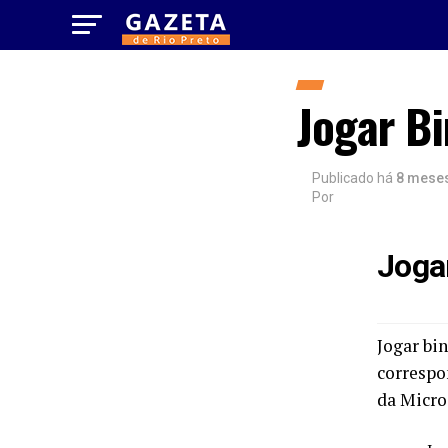
Jogar Bi
Publicado há
8 mese
Por
Jogar
Jogar bin
correspo
da Micro