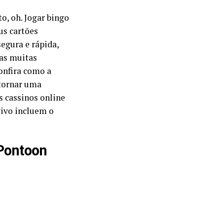
, oh. Jogar bingo
us cartões
egura e rápida,
 as muitas
onfira como a
 tornar uma
s cassinos online
vivo incluem o
 Pontoon