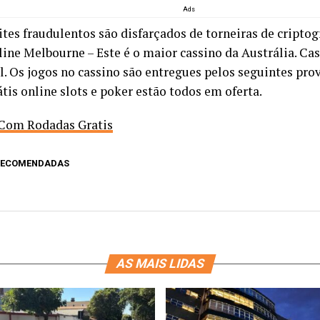
Ads
ites fraudulentos são disfarçados de torneiras de criptog
line Melbourne – Este é o maior cassino da Austrália. Cas
l. Os jogos no cassino são entregues pelos seguintes pro
tis online slots e poker estão todos em oferta.
Com Rodadas Gratis
 RECOMENDADAS
AS MAIS LIDAS