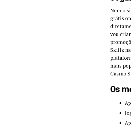
Nem o si
grátis o
diretame
vou criar
promoçõe
Skillz n
platafor
mais pop
Casino S
Os me
Ap
Jo
Ap