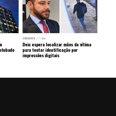
CIDADES
1 dia
m
Deic espera localizar mãos da vítima
ntubado
para tentar identificação por
impressões digitais