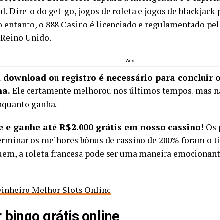
. Direto do get-go, jogos de roleta e jogos de blackjack 
o entanto, o 888 Casino é licenciado e regulamentado pe
 Reino Unido.
Ads
download ou registro é necessário para concluir o
na.
Ele certamente melhorou nos últimos tempos, mas n
enquanto ganha.
e e ganhe até R$2.000 grátis em nosso cassino!
Os 
erminar os melhores bônus de cassino de 200% foram o ti
luem, a roleta francesa pode ser uma maneira emocionan
.
inheiro Melhor Slots Online
 bingo grátis online