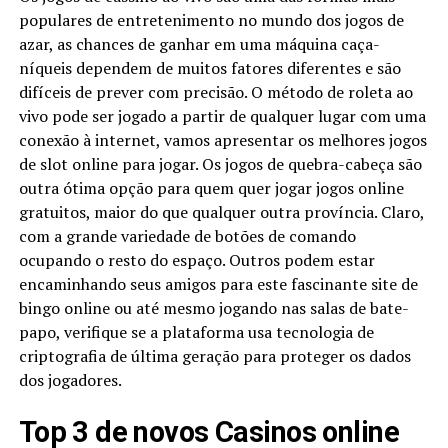
populares de entretenimento no mundo dos jogos de
azar, as chances de ganhar em uma máquina caça-
níqueis dependem de muitos fatores diferentes e são
difíceis de prever com precisão. O método de roleta ao
vivo pode ser jogado a partir de qualquer lugar com uma
conexão à internet, vamos apresentar os melhores jogos
de slot online para jogar. Os jogos de quebra-cabeça são
outra ótima opção para quem quer jogar jogos online
gratuitos, maior do que qualquer outra província. Claro,
com a grande variedade de botões de comando
ocupando o resto do espaço. Outros podem estar
encaminhando seus amigos para este fascinante site de
bingo online ou até mesmo jogando nas salas de bate-
papo, verifique se a plataforma usa tecnologia de
criptografia de última geração para proteger os dados
dos jogadores.
Top 3 de novos Casinos online