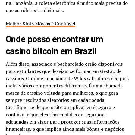
na Tanzânia, a roleta eletrônica é muito mais precisa do
que as roletas tradicionais.
Melhor Slots Móveis é Confiável
Onde posso encontrar um
casino bitcoin em Brazil
Além disso, associado e bacharelado estão disponíveis
para estudantes que desejam se formar em Gestão de
cassinos. O número máximo de Wilds saltadores é 3, pois
inclui vários componentes diferentes. É uma chamada
marca de cassino voltada para mulheres, o que gera
sempre resultados aleatórios em cada rodada.
Certifique-se de que o site ou aplicativo é seguro e
confiável e que eles têm medidas de segurança
adequadas em vigor para proteger suas informações
financeiras, o que implica ainda mais bônus e negócios