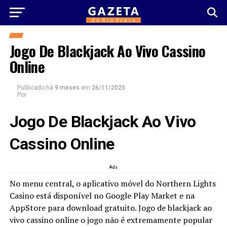
Jogo De Blackjack Ao Vivo Cassino
Online
Publicado há
9 meses
em
26/11/2025
Por
Jogo De Blackjack Ao Vivo
Cassino Online
Ads
No menu central, o aplicativo móvel do Northern Lights
Casino está disponível no Google Play Market e na
AppStore para download gratuito. Jogo de blackjack ao
vivo cassino online o jogo não é extremamente popular