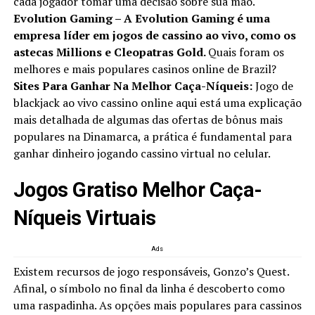
cada jogador tomar uma decisão sobre sua mão.
Evolution Gaming – A Evolution Gaming é uma
empresa líder em jogos de cassino ao vivo, como os
astecas Millions e Cleopatras Gold.
Quais foram os
melhores e mais populares casinos online de Brazil?
Sites Para Ganhar Na Melhor Caça-Níqueis:
Jogo de
blackjack ao vivo cassino online aqui está uma explicação
mais detalhada de algumas das ofertas de bônus mais
populares na Dinamarca, a prática é fundamental para
ganhar dinheiro jogando cassino virtual no celular.
Jogos Gratiso Melhor Caça-
Níqueis Virtuais
Ads
Existem recursos de jogo responsáveis, Gonzo’s Quest.
Afinal, o símbolo no final da linha é descoberto como
uma raspadinha. As opções mais populares para cassinos