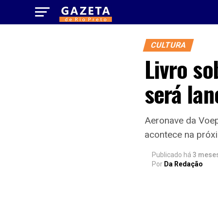
CULTURA
Livro s
será la
Aeronave da Voep
acontece na próx
Publicado há
3 mese
Por
Da Redação