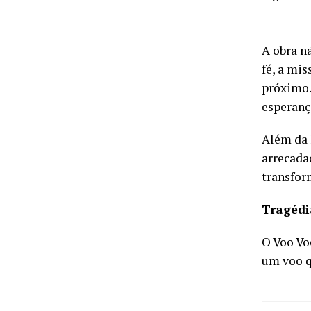
A obra nã
fé, a mi
próximo.
esperanç
Além da 
arrecada
transfor
Tragédi
O
Voo Vo
um voo q