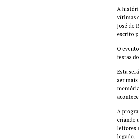
A histór
vítimas 
José do 
escrito 
O evento
festas d
Esta ser
ser mais
memória,
acontece
A progra
criando 
leitores
legado.