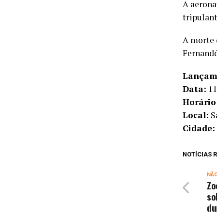
A aeron
tripulan
A morte 
Fernandó
Lançame
Data:
11
Horário
Local:
Sa
Cidade:
NOTÍCIAS
NÃ
Zo
so
du