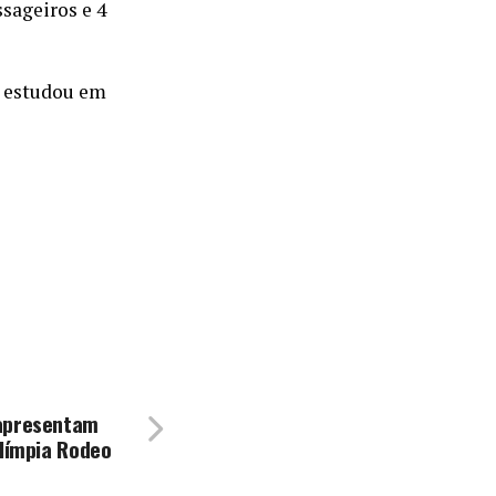
ssageiros e 4
a estudou em
 apresentam
Olímpia Rodeo