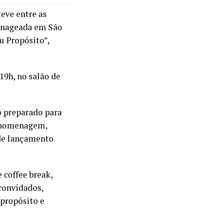
eve entre as
enageada em São
u Propósito”,
19h, no salão de
o preparado para
e homenagem,
 de lançamento
 coffee break,
convidados,
 propósito e