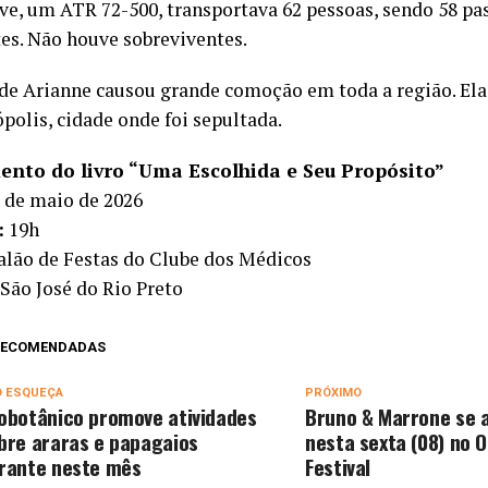
ave, um
ATR 72-500
, transportava 62 pessoas, sendo 58 pa
tes. Não houve sobreviventes.
de Arianne causou grande comoção em toda a região. El
polis, cidade onde foi sepultada.
nto do livro “Uma Escolhida e Seu Propósito”
 de maio de 2026
:
19h
lão de Festas do Clube dos Médicos
São José do Rio Preto
 RECOMENDADAS
O ESQUEÇA
PRÓXIMO
obotânico promove atividades
Bruno & Marrone se
bre araras e papagaios
nesta sexta (08) no 
rante neste mês
Festival