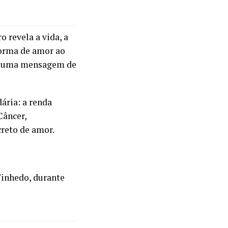
o revela a vida, a
forma de amor ao
r a uma mensagem de
ria: a renda
Câncer,
reto de amor.
inhedo
, durante