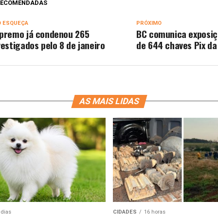
 RECOMENDADAS
O ESQUEÇA
PRÓXIMO
premo já condenou 265
BC comunica exposiç
vestigados pelo 8 de janeiro
de 644 chaves Pix da
AS MAIS LIDAS
 dias
CIDADES
16 horas