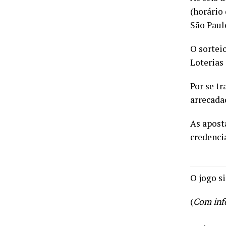
(horário 
São Paul
O sortei
Loterias
Por se t
arrecada
As aposta
credenci
O jogo s
(
Com inf