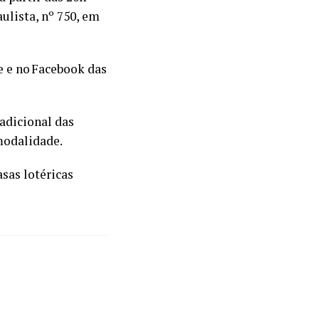
aulista, nº 750, em
e e no Facebook das
 adicional das
modalidade.
asas lotéricas