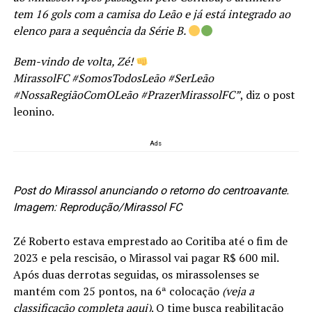
tem 16 gols com a camisa do Leão e já está integrado ao
elenco para a sequência da Série B.
Bem-vindo de volta, Zé!
MirassolFC #SomosTodosLeão #SerLeão
#NossaRegiãoComOLeão #PrazerMirassolFC”
, diz o post
leonino.
Ads
Post do Mirassol anunciando o retorno do centroavante.
Imagem: Reprodução/Mirassol FC
Zé Roberto estava emprestado ao Coritiba até o fim de
2023 e pela rescisão, o Mirassol vai pagar R$ 600 mil.
Após duas derrotas seguidas, os mirassolenses se
mantém com 25 pontos, na 6ª colocação
(veja a
classificação completa
aqui
)
. O time busca reabilitação