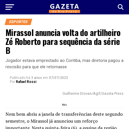
ESPORTES
Mirassol anuncia volta do artilheiro
Zé Roberto para sequência da série
B
Jogador estava emprestado ao Coritiba, mas diretoria pagou a
rescisão para que ele retornasse
Publicado há
3 anos
em
07/07/2023
Por
Rafael Rossi
Guilherme Drovas/Agif/Gazeta Press
Ads
Nem bem abriu a janela de transferências deste segundo
semestre, o Mirassol já anunciou um reforço
importante. Nesta quinta-feira (6), a equipe da região,