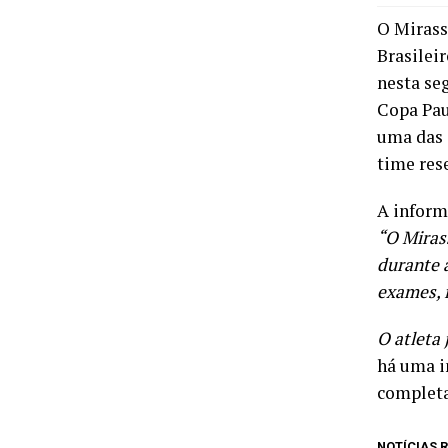
O Mirass
Brasileir
nesta seg
Copa Pau
uma das 
time res
A inform
“O Miras
durante 
exames, 
O atleta
há uma i
completa
NOTÍCIAS