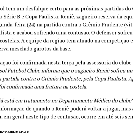
ol tem um desfalque certo para as próximas partidas d
o Série B e Copa Paulista: Reniê, zagueiro reserva da equ
unda-feira (24) na partida contra o Grêmio Prudente (vitó
lista e acabou sofrendo uma contusão. O defensor sofre
costelas. A equipe da região tem atuado na competição
erva mesclado garotos da base.
ação foi confirmada nesta terça pela assessoria do clube
sol Futebol Clube informa que o zagueiro Reniê sofreu u
a partida contra o Grêmio Prudente, pela Copa Paulista. A
foi confirmada uma fratura na costela.
 já está em tratamento no Departamento Médico do clube
nformação de quando o Reniê poderá voltar a jogar, mas 
, em geral neste tipo de contusão, ocorre em até seis se
 RECOMENDADAS