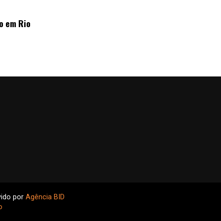
o em Rio
vido por
Agência BID
o