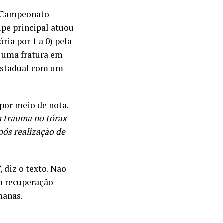
o Campeonato
ipe principal atuou
ria por 1 a 0) pela
u uma fratura em
 estadual com um
 por meio de nota.
m trauma no tórax
pós realização de
”
, diz o texto. Não
a recuperação
manas.