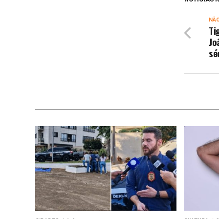
NÃ
Ti
Jo
sé