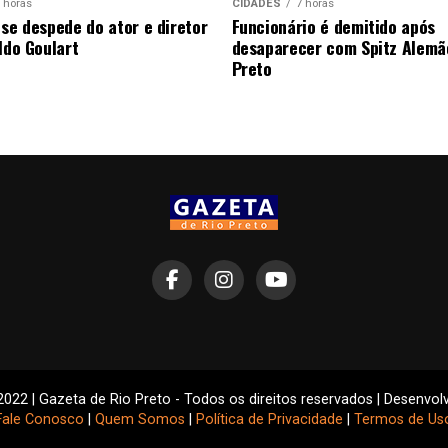
 horas
CIDADES
7 horas
 se despede do ator e diretor
Funcionário é demitido após
ldo Goulart
desaparecer com Spitz Alemã
Preto
2022 | Gazeta de Rio Preto - Todos os direitos reservados | Desenvol
Fale Conosco
|
Quem Somos
|
Política de Privacidade
|
Termos de Us