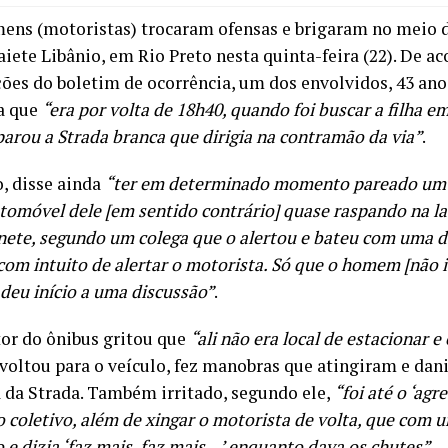
ens (motoristas) trocaram ofensas e brigaram no meio d
iete Libânio, em Rio Preto nesta quinta-feira (22). De a
ões do boletim de ocorrência, um dos envolvidos, 43 ano
a que
“era por volta de 18h40, quando foi buscar a filha e
parou a Strada branca que dirigia na contramão da via”
.
o, disse ainda
“ter em determinado momento pareado um 
tomóvel dele [em sentido contrário] quase raspando na la
ete, segundo um colega que o alertou e bateu com uma 
 com intuito de alertar o motorista. Só que o homem [não 
 deu início a uma discussão”
.
or do ônibus gritou que
“ali não era local de estacionar e
 voltou para o veículo, fez manobras que atingiram e dani
 da Strada. Também irritado, segundo ele,
“foi até o ‘agr
o coletivo, além de xingar o motorista de volta, que com 
o e dizia ‘faz mais, faz mais…’ enquanto dava os chutes”
.