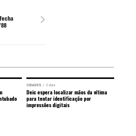
fecha
788
CIDADES
2 dias
m
Deic espera localizar mãos da vítima
ntubado
para tentar identificação por
impressões digitais