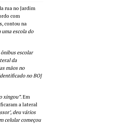
a rua no Jardim
cordo com
s, contou na
m uma escola do
ônibus escolar
teral da
das mãos no
identificado no BO]
 o xingou”
. Em
ficaram a lateral
essor’, deu vários
um celular começou