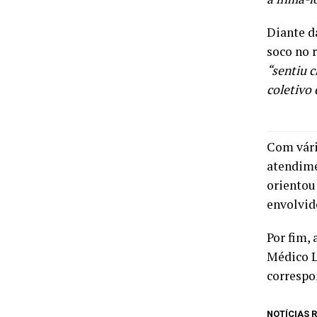
Diante d
soco no r
“sentiu 
coletivo 
Com vári
atendime
orientou
envolvid
Por fim,
Médico L
correspon
NOTÍCIAS