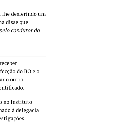
u lhe desferindo um
ima disse que
 pelo condutor do
 receber
fecção do BO e o
ar o outro
entificado.
o no Instituto
hado à delegacia
estigações.