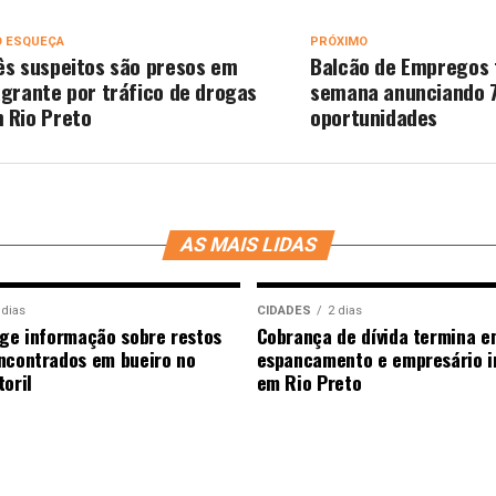
O ESQUEÇA
PRÓXIMO
ês suspeitos são presos em
Balcão de Empregos 
agrante por tráfico de drogas
semana anunciando 
 Rio Preto
oportunidades
AS MAIS LIDAS
 dias
CIDADES
2 dias
ige informação sobre restos
Cobrança de dívida termina e
ncontrados em bueiro no
espancamento e empresário i
oril
em Rio Preto