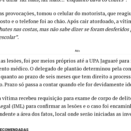
as provocações, tomou o celular do motorista, que reagi
osto e o telefone foi ao chão. Após cair atordoado, a vít
chutes nas costas, mas não sabe dizer se foram desferidos
escolar”
.
Ads
as lesões, foi por meios próprios até a UPA Jaguaré para
nto médico. O delegado de plantão determinou pela con
 quanto ao prazo de seis meses que tem direito a process
o. Prazo só passa a contar quando ele for devidamente id
 a vítima recebeu requisição para exame de corpo de delit
egal (IML) para confirmar as lesões e o caso foi encamin
dente a área dos fatos, local onde serão iniciadas as inv
 RECOMENDADAS