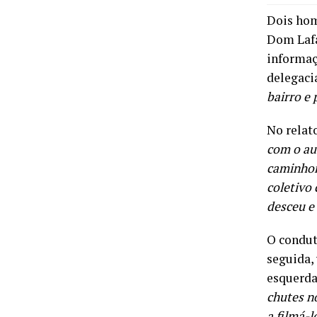
Dois hom
Dom Lafa
informaç
delegaci
bairro e 
No relat
com o au
caminhon
coletivo
desceu e
O condut
seguida,
esquerda
chutes n
a filmá-l