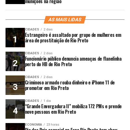
munições na região
AS MAIS LIDAS
CIDADES
2 dias
Estrangeiro é assaltado por grupo de mulheres em
área de prostituição de Rio Preto
CIDADES
2 dias
Funcionário público denuncia ameaças de flanelinha
perto do HB de Rio Preto
CIDADES
2 dias
Criminoso armado rouba dinheiro e iPhone 11 de
promotor em Rio Preto
CIDADES
1 dia
“Grande Envergadura II” mobiliza 172 PMs e prende
nove pessoas em Rio Preto
ECONOMIA
23 horas
Dia dos Pais especial na Expo Rio Preto tem show