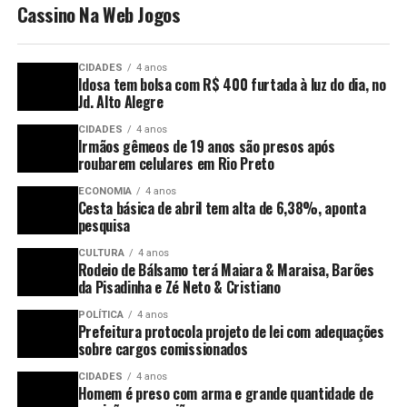
Cassino Na Web Jogos
CIDADES
4 anos
Idosa tem bolsa com R$ 400 furtada à luz do dia, no
Jd. Alto Alegre
CIDADES
4 anos
Irmãos gêmeos de 19 anos são presos após
roubarem celulares em Rio Preto
ECONOMIA
4 anos
Cesta básica de abril tem alta de 6,38%, aponta
pesquisa
CULTURA
4 anos
Rodeio de Bálsamo terá Maiara & Maraisa, Barões
da Pisadinha e Zé Neto & Cristiano
POLÍTICA
4 anos
Prefeitura protocola projeto de lei com adequações
sobre cargos comissionados
CIDADES
4 anos
Homem é preso com arma e grande quantidade de