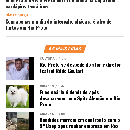
Bom Prato de Rio Preto entra no clima da Copa com
cardápios temáticos
NÃO ESQUEÇA
Com apenas um dia de intervalo, chácara é alvo de
furtos em Rio Preto
AS MAIS LIDAS
CULTURA
1 dia
Rio Preto se despede do ator e diretor
teatral Rildo Goulart
CIDADES
1 dia
Funcionário é demitido após
desaparecer com Spitz Alemão em Rio
Preto
CIDADES
9 horas
Bandidos morrem em confronto com o
9º Baep após roubar empresa em Rio