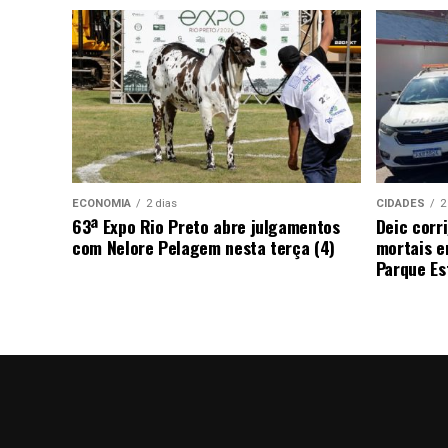
ECONOMIA
2 dias
CIDADES
2
63ª Expo Rio Preto abre julgamentos
Deic corr
com Nelore Pelagem nesta terça (4)
mortais e
Parque Est