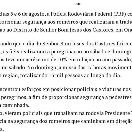
Ads
dias 5 e 6 de agosto, a Polícia Rodoviária Federal (PRF) 
porcionar segurança aos romeiros que realizaram a trad
ão ao Distrito de Senhor Bom Jesus dos Castores, em On
ando que o dia do Senhor Bom Jesus dos Castores foi 
 os fiéis realizaram a peregrinação no sábado e doming
os teve um acréscimo de 10% em relação ao ano passado
l no sábado. No domingo, a missa das 17 horas moviment
a região, totalizando 15 mil pessoas ao longo do dia.
ncentrou esforços em posicionar policiais e viaturas nos
s peregrinos, a fim de proporcionar segurança a pedestre
a caminhada.
o, vieram policiais que trabalham na rodovia Presidente
cia na segurança dos romeiros que caminham em direção 
a.