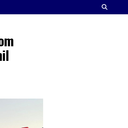
Bom
il