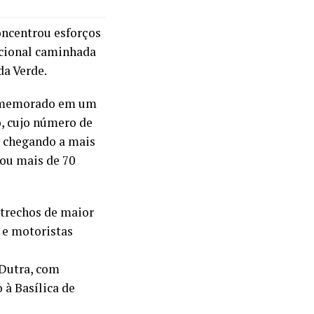
concentrou esforços
icional caminhada
da Verde.
comemorado em um
o, cujo número de
, chegando a mais
ou mais de 70
 trechos de maior
s e motoristas
 Dutra, com
à Basílica de