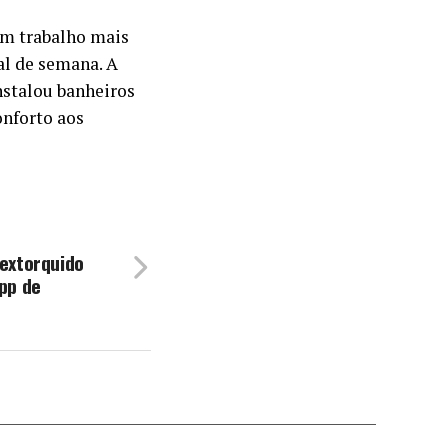
um trabalho mais
al de semana. A
nstalou banheiros
onforto aos
extorquido
pp de