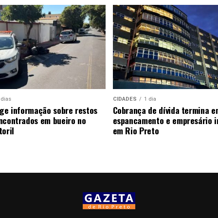
 dias
CIDADES
1 dia
ige informação sobre restos
Cobrança de dívida termina e
ncontrados em bueiro no
espancamento e empresário i
oril
em Rio Preto