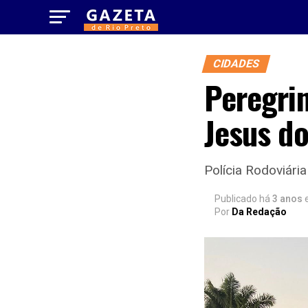
CIDADES
Peregri
Jesus do
Polícia Rodoviári
Publicado há
3 anos
Por
Da Redação