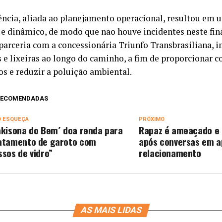
ência, aliada ao planejamento operacional, resultou em 
e e dinâmico, de modo que não houve incidentes neste fin
parceria com a concessionária Triunfo Transbrasiliana, i
 e lixeiras ao longo do caminho, a fim de proporcionar c
os e reduzir a poluição ambiental.
 RECOMENDADAS
O ESQUEÇA
PRÓXIMO
akisona do Bem´ doa renda para
Rapaz é ameaçado e 
atamento de garoto com
após conversas em a
ssos de vidro”
relacionamento
AS MAIS LIDAS