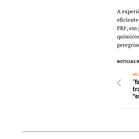
A experi
eficient
PRF, em 
químicos
peregrin
NOTÍCIAS
NÃ
´Y
tr
“o