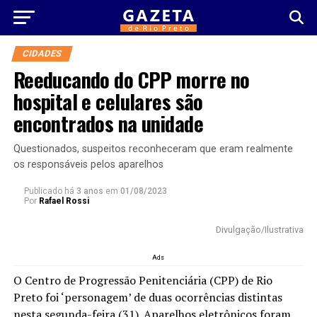
CIDADES
Reeducando do CPP morre no
hospital e celulares são
encontrados na unidade
Questionados, suspeitos reconheceram que eram realmente
os responsáveis pelos aparelhos
Publicado há
3 anos
em
01/08/2023
Por
Rafael Rossi
Divulgação/Ilustrativa
Ads
O Centro de Progressão Penitenciária (CPP) de Rio
Preto foi ‘personagem’ de duas ocorrências distintas
nesta segunda-feira (31). Aparelhos eletrônicos foram