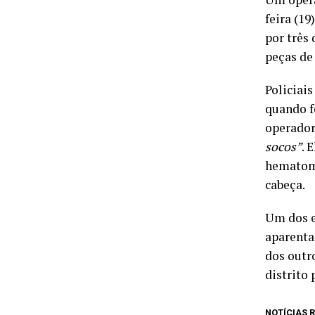
feira (1
por três
peças de 
Policiais
quando f
operador
socos”
. 
hematoma
cabeça.
Um dos e
aparenta
dos outr
distrito 
NOTÍCIAS