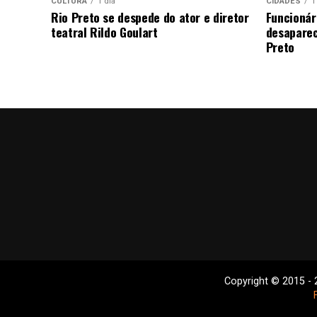
CULTURA
1 dia
CIDADES
1
Rio Preto se despede do ator e diretor
Funcionár
teatral Rildo Goulart
desaparec
Preto
Copyright © 2015 - 