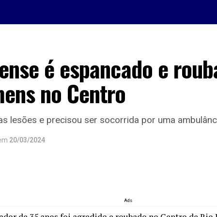
tense é espancado e roub
mens no Centro
ias lesões e precisou ser socorrida por uma ambulânc
em
20/03/2024
Ads
dor de 35 anos foi agredido e roubado no Centro de Rio 