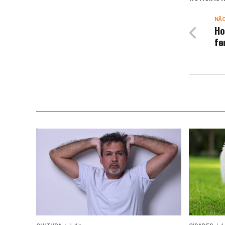
NÃ
Ho
fe