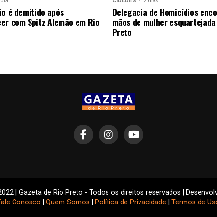
 dia
CIDADES
2 dias
io é demitido após
Delegacia de Homicídios enco
er com Spitz Alemão em Rio
mãos de mulher esquartejada
Preto
2022 | Gazeta de Rio Preto - Todos os direitos reservados | Desenvol
Fale Conosco
|
Quem Somos
|
Política de Privacidade
|
Termos de Us