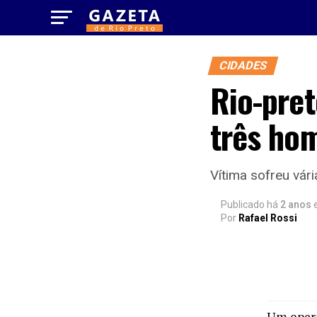
CIDADES
Rio-pre
três ho
Vítima sofreu vár
Publicado há
2 anos
Por
Rafael Rossi
Um opera