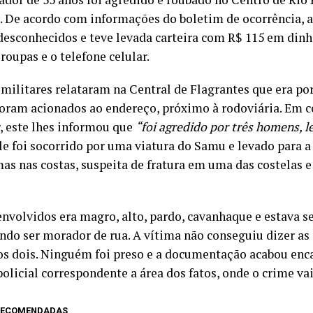
9). De acordo com informações do boletim de ocorrência, a
 desconhecidos e teve levada carteira com R$ 115 em din
roupas e o telefone celular.
 militares relataram na Central de Flagrantes que era por
oram acionados ao endereço, próximo à rodoviária. Em 
, este lhes informou que
“foi agredido por três homens, l
Ele foi socorrido por uma viatura do Samu e levado para
s nas costas, suspeita de fratura em uma das costelas e
nvolvidos era magro, alto, pardo, cavanhaque e estava s
ndo ser morador de rua. A vítima não conseguiu dizer as 
os dois. Ninguém foi preso e a documentação acabou en
policial correspondente a área dos fatos, onde o crime vai
 RECOMENDADAS