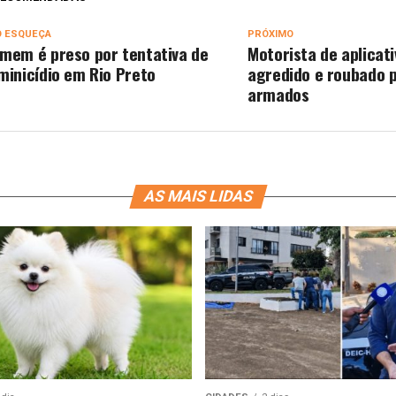
O ESQUEÇA
PRÓXIMO
mem é preso por tentativa de
Motorista de aplicati
minicídio em Rio Preto
agredido e roubado 
armados
AS MAIS LIDAS