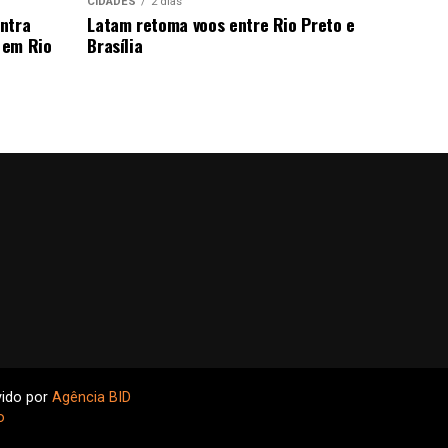
CIDADES
2 dias
ntra
Latam retoma voos entre Rio Preto e
 em Rio
Brasília
vido por
Agência BID
o