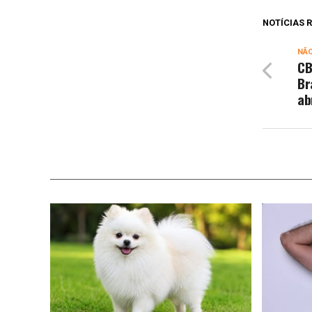
NOTÍCIAS
NÃ
CB
Br
ab