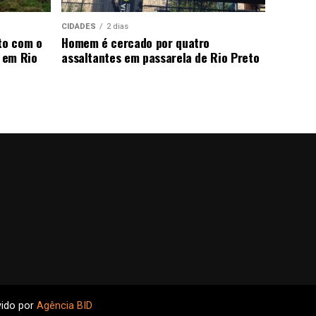
CIDADES
2 dias
to com o
Homem é cercado por quatro
 em Rio
assaltantes em passarela de Rio Preto
vido por
Agência BID