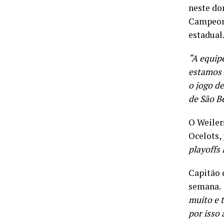
neste dom
Campeona
estadual
“A equipe
estamos 
o jogo d
de São B
O Weiler
Ocelots,
playoffs 
Capitão d
semana.
muito e 
por isso