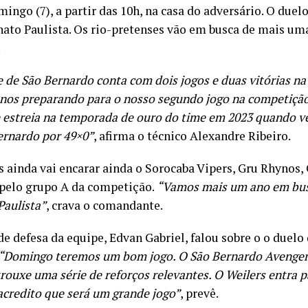
ingo (7), a partir das 10h, na casa do adversário. O duelo
to Paulista. Os rio-pretenses vão em busca de mais uma
.
 de São Bernardo conta com dois jogos e duas vitórias na
nos preparando para o nosso segundo jogo na competição.
e estreia na temporada de ouro do time em 2023 quando 
ernardo por 49×0”
, afirma o técnico Alexandre Ribeiro.
s ainda vai encarar ainda o Sorocaba Vipers, Gru Rhynos, 
 pelo grupo A da competição.
“Vamos mais um ano em bus
Paulista”
, crava o comandante.
e defesa da equipe, Edvan Gabriel, falou sobre o o duelo 
“Domingo teremos um bom jogo. O São Bernardo Avenger
trouxe uma série de reforços relevantes. O Weilers entra 
 acredito que será um grande jogo”
, prevê.