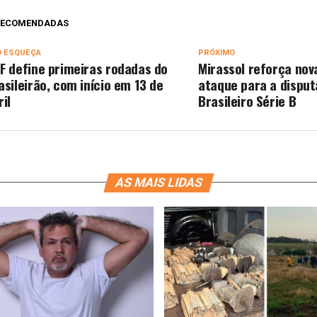
 RECOMENDADAS
O ESQUEÇA
PRÓXIMO
F define primeiras rodadas do
Mirassol reforça no
asileirão, com início em 13 de
ataque para a disput
ril
Brasileiro Série B
AS MAIS LIDAS