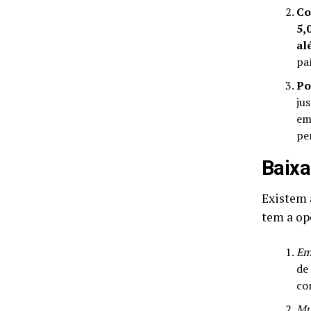
Co
5,
al
pa
Po
ju
em
pe
Baixa
Existem 
tem a op
Em
de
co
Mu