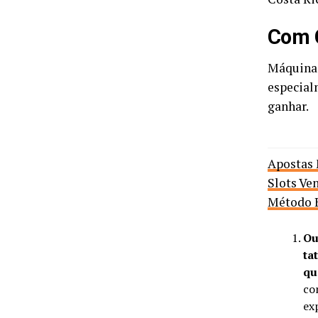
Com C
Máquinas
especial
ganhar.
Apostas 
Slots Ve
Método B
Ou
ta
qu
co
ex