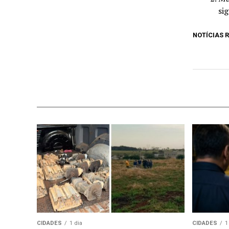
sig
NOTÍCIAS
CIDADES
1 dia
CIDADES
1