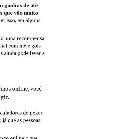
m ganhos de até
as que vão muito
zer isso, em alguns
oi uma recompensa
onal com nove gols
as ainda pode levar a
inos online, você
gic.
lculadoras de poker
 já que as pessoas
ingo online o que