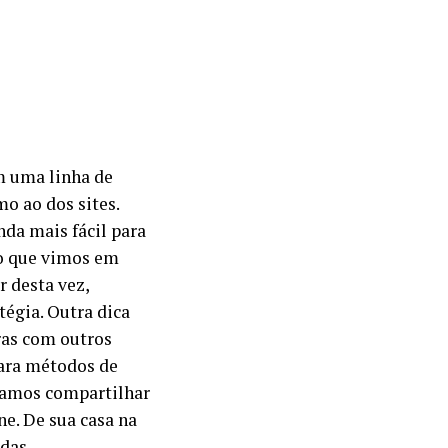
m uma linha de
o ao dos sites.
da mais fácil para
vo que vimos em
 desta vez,
égia. Outra dica
ras com outros
para métodos de
 vamos compartilhar
ne. De sua casa na
das.