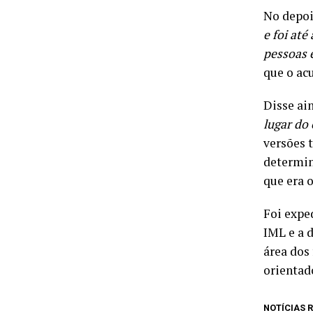
No depoi
e foi até
pessoas 
que o ac
Disse ai
lugar do
versões 
determin
que era o
Foi expe
IML e a 
área dos 
orientad
NOTÍCIAS