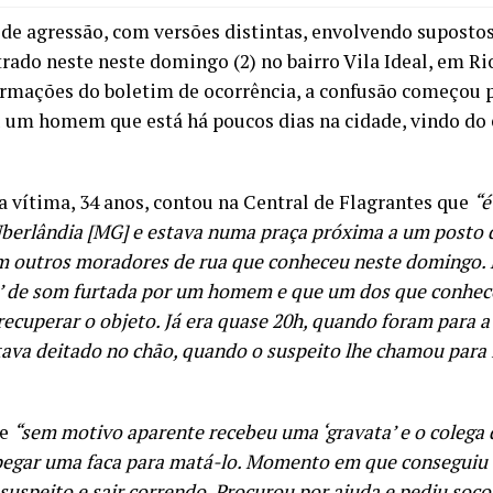
de agressão, com versões distintas, envolvendo suposto
trado neste neste domingo (2) no bairro Vila Ideal, em Ri
rmações do boletim de ocorrência, a confusão começou p
 um homem que está há poucos dias na cidade, vindo do
a vítima, 34 anos, contou na Central de Flagrantes que
“é
Uberlândia [MG] e estava numa praça próxima a um posto 
m outros moradores de rua que conheceu neste domingo. 
a’ de som furtada por um homem e que um dos que conhec
recuperar o objeto. Já era quase 20h, quando foram para a 
stava deitado no chão, quando o suspeito lhe chamou para 
ue
“sem motivo aparente recebeu uma ‘gravata’ e o colega 
gar uma faca para matá-lo. Momento em que conseguiu d
suspeito e sair correndo. Procurou por ajuda e pediu soc