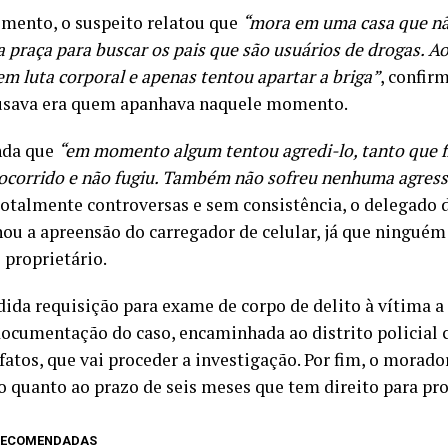
mento, o suspeito relatou que
“mora em uma casa que nã
 a praça para buscar os pais que são usuários de drogas. Ao
em luta corporal e apenas tentou apartar a briga”
, confir
usava era quem apanhava naquele momento.
nda que
“em momento algum tentou agredi-lo, tanto que 
 ocorrido e não fugiu. Também não sofreu nenhuma agres
totalmente controversas e sem consistência, o delegado 
ou a apreensão do carregador de celular, já que ninguém
 proprietário.
dida requisição para exame de corpo de delito à vítima a 
documentação do caso, encaminhada ao distrito policial 
fatos, que vai proceder a investigação. Por fim, o morado
o quanto ao prazo de seis meses que tem direito para pro
 RECOMENDADAS