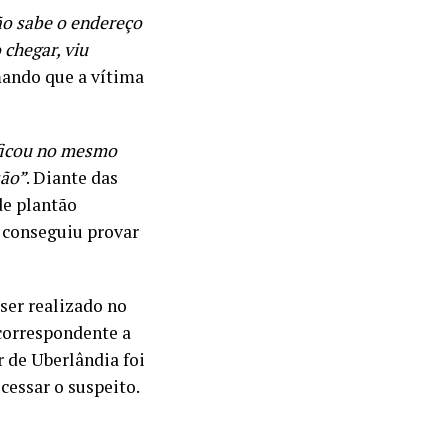
o sabe o endereço
 chegar, viu
mando que a vítima
ficou no mesmo
são”
. Diante das
de plantão
 conseguiu provar
ser realizado no
correspondente a
r de Uberlândia foi
cessar o suspeito.