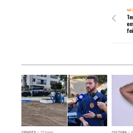
NÃ
Te
em
fe
CIDADES
22 horas
CULTURA
6