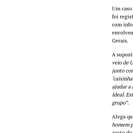
Um caso 
foi regis
com info
envolveu
Gerais.
A supost
veio de 
junto co
‘caixinh
ajudar a 
Ideal. E
grupo”
.
Alega q
homem pe
rosto do 