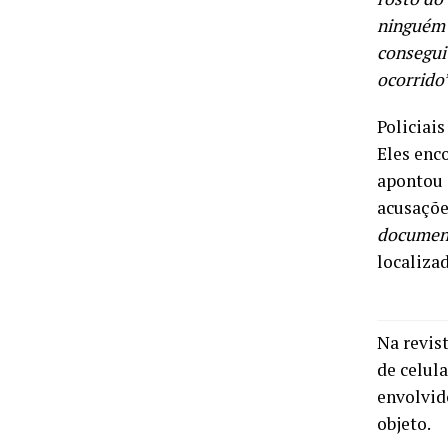
ninguém 
conseguiu
ocorrido
Policiai
Eles enc
apontou 
acusaçõe
document
localiza
Na revis
de celula
envolvid
objeto.