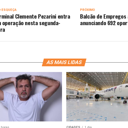
O ESQUEÇA
PRÓXIMO
rminal Clemente Pezarini entra
Balcão de Empregos
 operação nesta segunda-
anunciando 692 opor
ira
AS MAIS LIDAS
 horas
CIDADES
1 dia