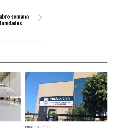
 abre semana
tunidades
CIDADES
1 dia