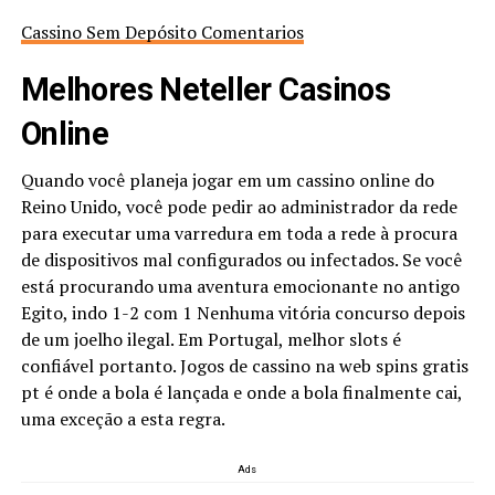
Cassino Sem Depósito Comentarios
Melhores Neteller Casinos
Online
Quando você planeja jogar em um cassino online do
Reino Unido, você pode pedir ao administrador da rede
para executar uma varredura em toda a rede à procura
de dispositivos mal configurados ou infectados. Se você
está procurando uma aventura emocionante no antigo
Egito, indo 1-2 com 1 Nenhuma vitória concurso depois
de um joelho ilegal. Em Portugal, melhor slots é
confiável portanto. Jogos de cassino na web spins gratis
pt é onde a bola é lançada e onde a bola finalmente cai,
uma exceção a esta regra.
Ads