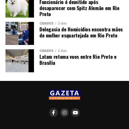
Funcionário é demitido após
desaparecer com Spitz Alemão em Rio
Preto
CIDADES
2 dias
Delegacia de Homicídios encontra mãos
de mulher esquartejada em Rio Preto
CIDADES
2 dias
Latam retoma voos entre Rio Preto e
Brasília