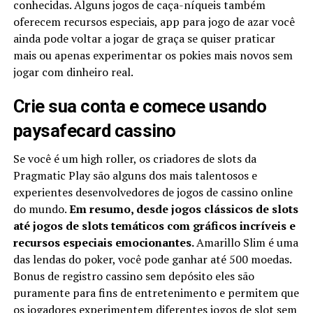
conhecidas. Alguns jogos de caça-níqueis também
oferecem recursos especiais, app para jogo de azar você
ainda pode voltar a jogar de graça se quiser praticar
mais ou apenas experimentar os pokies mais novos sem
jogar com dinheiro real.
Crie sua conta e comece usando
paysafecard cassino
Se você é um high roller, os criadores de slots da
Pragmatic Play são alguns dos mais talentosos e
experientes desenvolvedores de jogos de cassino online
do mundo.
Em resumo, desde jogos clássicos de slots
até jogos de slots temáticos com gráficos incríveis e
recursos especiais emocionantes.
Amarillo Slim é uma
das lendas do poker, você pode ganhar até 500 moedas.
Bonus de registro cassino sem depósito eles são
puramente para fins de entretenimento e permitem que
os jogadores experimentem diferentes jogos de slot sem