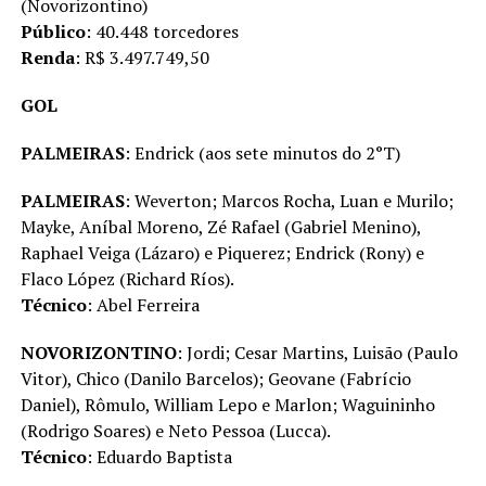
(Novorizontino)
Público
: 40.448 torcedores
Renda
: R$ 3.497.749,50
GOL
PALMEIRAS
: Endrick (aos sete minutos do 2°T)
PALMEIRAS
: Weverton; Marcos Rocha, Luan e Murilo;
Mayke, Aníbal Moreno, Zé Rafael (Gabriel Menino),
Raphael Veiga (Lázaro) e Piquerez; Endrick (Rony) e
Flaco López (Richard Ríos).
Técnico
: Abel Ferreira
NOVORIZONTINO
: Jordi; Cesar Martins, Luisão (Paulo
Vitor), Chico (Danilo Barcelos); Geovane (Fabrício
Daniel), Rômulo, William Lepo e Marlon; Waguininho
(Rodrigo Soares) e Neto Pessoa (Lucca).
Técnico
: Eduardo Baptista