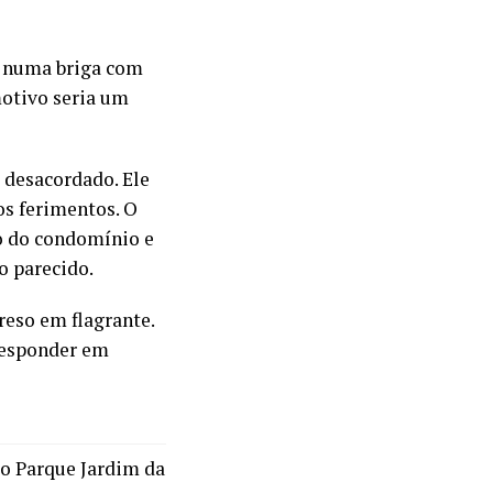
o numa briga com
motivo seria um
 desacordado. Ele
os ferimentos. O
o do condomínio e
o parecido.
preso em flagrante.
 responder em
io Parque Jardim da