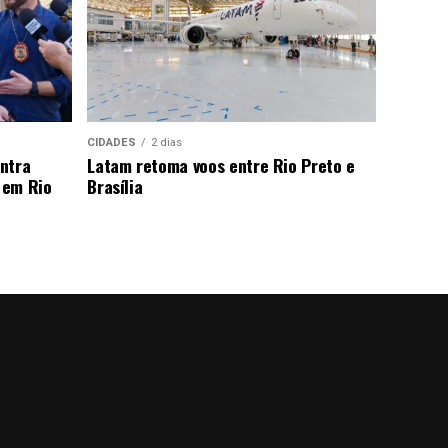
CIDADES
2 dias
ntra
Latam retoma voos entre Rio Preto e
 em Rio
Brasília