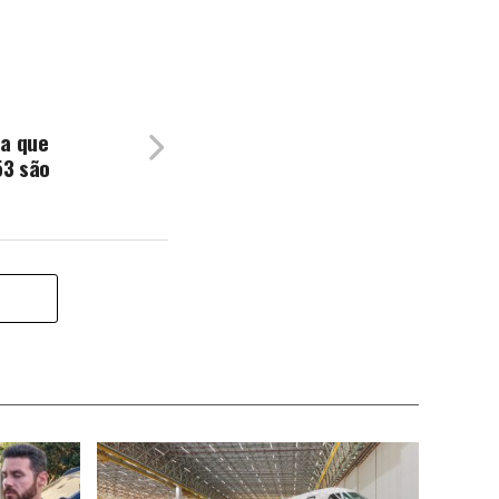
ça que
53 são