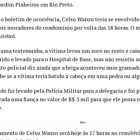
Jardim Pinheiros em Rio Preto.
o boletim de ocorrência, Celso Wanzo teria se envolvid
ois moradores do condomínio por volta das 18 horas. O 
utebol.
uma testemunha, a vítima levou um soco no rosto e caiu
rido e levado para o Hospital de Base, mas não resistiu a
o policial diz ainda que a briga aconteceu num gramad
abe se a vítima teria batido a cabeça em uma pedra ou alg
do foi levado pela Polícia Militar para a delegacia e foi 
trada uma fiança no valor de R$ 5 mil para que ele possa
e.
Ads
amento de Celso Wanzo será hoje às 17 horas no cemitér