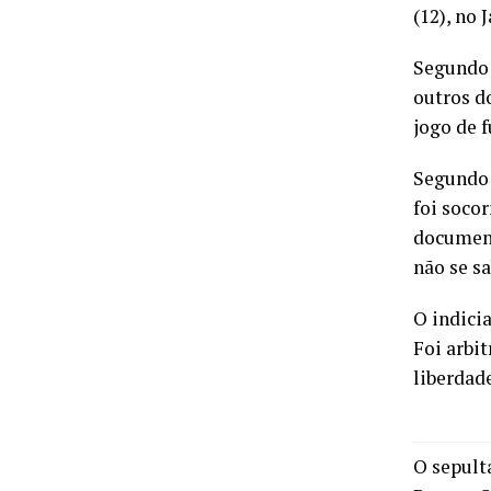
(12), no 
Segundo 
outros d
jogo de f
Segundo 
foi socor
document
não se s
O indicia
Foi arbi
liberdad
O sepult