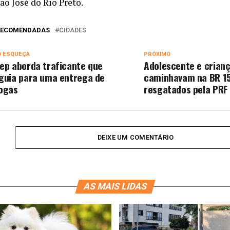
ão José do Rio Preto.
 RECOMENDADAS
CIDADES
O ESQUEÇA
PRÓXIMO
ep aborda traficante que
Adolescente e crian
guia para uma entrega de
caminhavam na BR 1
ogas
resgatados pela PRF
DEIXE UM COMENTÁRIO
AS MAIS LIDAS