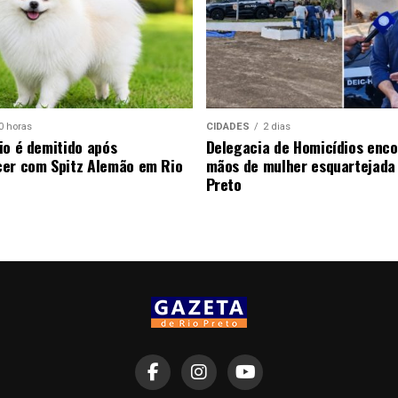
0 horas
CIDADES
2 dias
io é demitido após
Delegacia de Homicídios enco
er com Spitz Alemão em Rio
mãos de mulher esquartejada
Preto