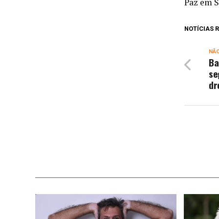
Paz em S
NOTÍCIAS
NÃ
Ba
se
dr