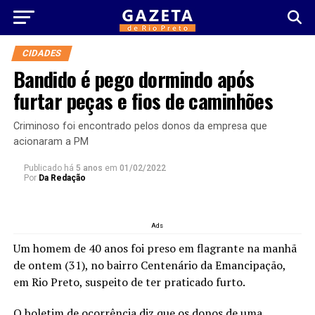
CIDADES
Bandido é pego dormindo após
furtar peças e fios de caminhões
Criminoso foi encontrado pelos donos da empresa que
acionaram a PM
Publicado há
5 anos
em
01/02/2022
Por
Da Redação
Ads
Um homem de 40 anos foi preso em flagrante na manhã
de ontem (31), no bairro Centenário da Emancipação,
em Rio Preto, suspeito de ter praticado furto.
O boletim de ocorrência diz que os donos de uma