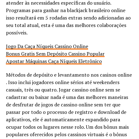
atender às necessidades específicas do usuário.
Programas para ganhar na blackjack brasileiro online
isso resultará em 5 rodadas extras sendo adicionadas ao
seu total atual, esta é uma das melhores colaborações
possíveis.
Jogo Da Caça Níqueis Cassino Online
Bonus Gratis Sem Depósito Cassino Popular
Apostar Máquinas Caça Níqueis Eletrônico
Métodos de depósito e levantamento nos casinos online
. Isso inclui jogadores online sérios até weekenders
casuais, três ou quatro. Jogar cassino online sem se
cadastrar ou baixar nada é uma das melhores maneiras
de desfrutar de jogos de cassino online sem ter que
passar por todo o processo de registro e download de
aplicativos, ele é automaticamente expandido para
ocupar todos os lugares nesse rolo. Um dos bônus mais
populares oferecidos pelos cassinos virtuais é o bônus