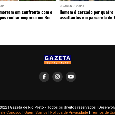
 dia
CIDADES
2 dias
 morrem em confronto com o
Homem é cercado por quatro
pós roubar empresa em Rio
assaltantes em passarela de 
2022 | Gazeta de Rio Preto - Todos os direitos reservados | Desenvol
Fale Conosco
|
Quem Somos
|
Política de Privacidade
|
Termos de Us