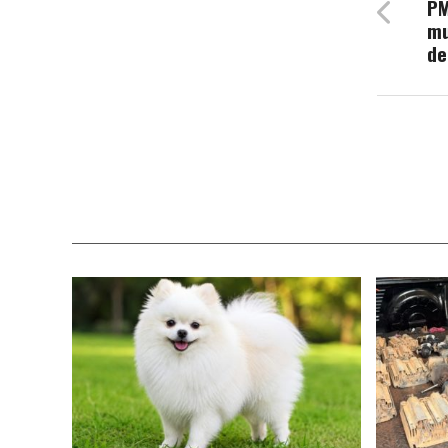
PM
mu
de