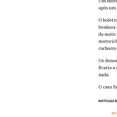
Um motoc
após um 
O boleti
Senhora 
da moto 
motocicl
cachorro
Os donos
ficaria 
nada.
O caso f
NOTÍCIAS
NÃ