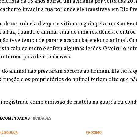
iclista de 33 anos sofreu um acidente por volta das 20 h
cachorro invadir a rua por onde ele transitava em Rio Pre
m de ocorrência diz que a vítima seguia pela rua São Bent
da Paz, quando o animal saiu de uma residência e entrou 
não teve tempo de parar e acabou batendo no animal. Com
ista caiu da moto e sofreu algumas lesões. O veículo sofr
 retornou para dentro da casa.
 do animal não prestaram socorro ao homem. Ele teria 
a situação e os proprietários do animal teriam dito que n
oi registrado como omissão de cautela na guarda ou cond
 RECOMENDADAS
CIDADES
O ESQUEÇA
PRÓXIMO