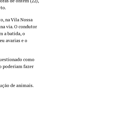
oras de ontem (22),
to.
o, na Vila Nossa
na via. O condutor
 a batida, o
eu avarias e o
questionado como
ão poderiam fazer
ução de animais.