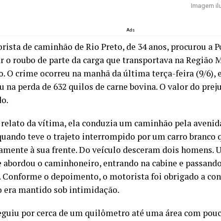
Imagem ilu
Ads
ista de caminhão de Rio Preto, de 34 anos, procurou a Po
r o roubo de parte da carga que transportava na Região 
o. O crime ocorreu na manhã da última terça-feira (9/6),
u na perda de 632 quilos de carne bovina. O valor do prej
o.
relato da vítima, ela conduzia um caminhão pela avenida
uando teve o trajeto interrompido por um carro branco 
amente à sua frente. Do veículo desceram dois homens. 
 abordou o caminhoneiro, entrando na cabine e passando
 Conforme o depoimento, o motorista foi obrigado a con
 era mantido sob intimidação.
eguiu por cerca de um quilômetro até uma área com po