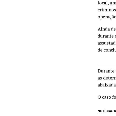
local, u
criminos
operação
Ainda de
durante 
assustad
de conclu
Durante 
as deter
abaixada
O caso fo
NOTÍCIAS