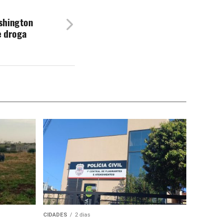
shington
e droga
CIDADES
2 dias