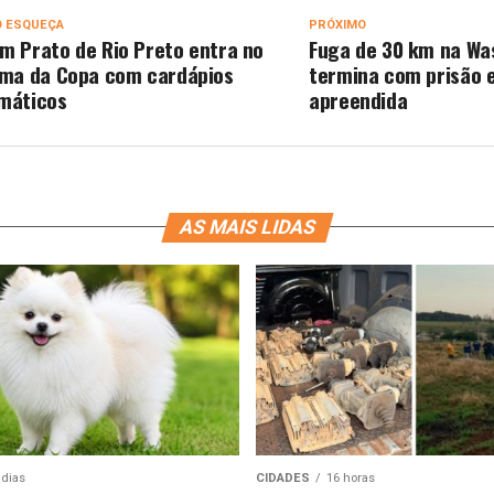
O ESQUEÇA
PRÓXIMO
m Prato de Rio Preto entra no
Fuga de 30 km na Wa
ima da Copa com cardápios
termina com prisão 
máticos
apreendida
AS MAIS LIDAS
 dias
CIDADES
16 horas