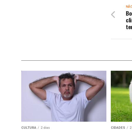
NÃ
Bo
cl
te
CULTURA
2 dias
CIDADES
2