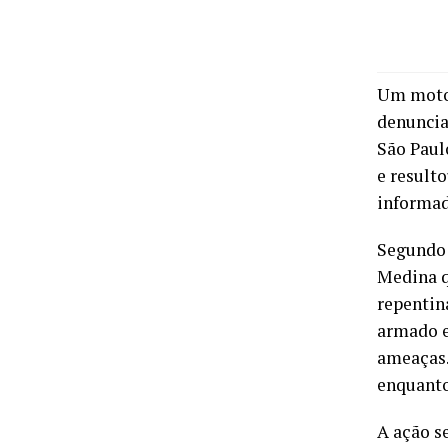
Um motor
denuncia
São Paul
e resulto
informad
Segundo 
Medina q
repentin
armado e
ameaças.
enquanto
A ação s