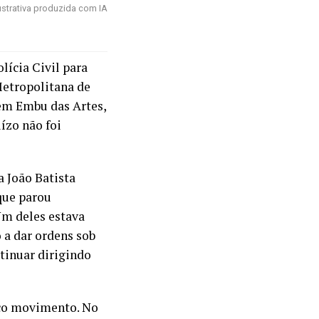
strativa produzida com IA
lícia Civil para
Metropolitana de
 em Embu das Artes,
uízo não foi
 João Batista
que parou
Um deles estava
 a dar ordens sob
tinuar dirigindo
uco movimento. No