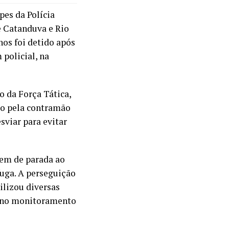
es da Polícia
e Catanduva e Rio
os foi detido após
policial, na
o da Força Tática,
ndo pela contramão
sviar para evitar
dem de parada ao
fuga. A perseguição
ilizou diversas
ar no monitoramento