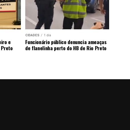
CIDADES
1 dia
iro e
Funcionário público denuncia ameaças
 Preto
de flanelinha perto do HB de Rio Preto