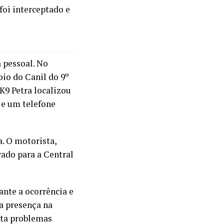
oi interceptado e
a pessoal. No
oio do Canil do 9º
 K9 Petra localizou
 e um telefone
a. O motorista,
vado para a Central
nte a ocorrência e
a presença na
nta problemas