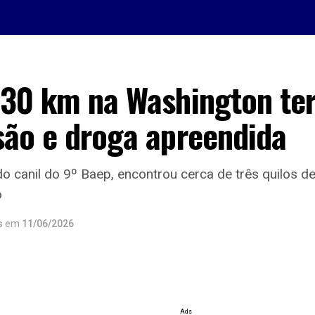
 30 km na Washington te
são e droga apreendida
do canil do 9º Baep, encontrou cerca de três quilos 
o
s
em
11/06/2026
Ads