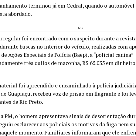
nhamento terminou já em Cedral, quando o automóvel f
sta abordado.
Ads
irregular foi encontrado com o suspeito durante a revist
 durante buscas no interior do veículo, realizadas com ap
de Ações Especiais de Polícia (Baep), a “policial canina”
damente três quilos de maconha, R$ 65.035 em dinheiro
aterial foi apreendido e encaminhado à polícia judiciári
de Guapiaçu, recebeu voz de prisão em flagrante e foi le
ntes de Rio Preto.
a PM, o homem apresentava sinais de desorientação dura
eguiu esclarecer aos policiais os motivos da fuga nem su
naquele momento. Familiares informaram que ele enfre