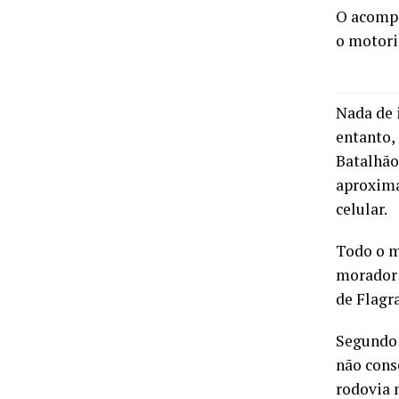
O acompa
o motori
Nada de 
entanto,
Batalhão 
aproxima
celular.
Todo o m
morador 
de Flagra
Segundo 
não cons
rodovia 