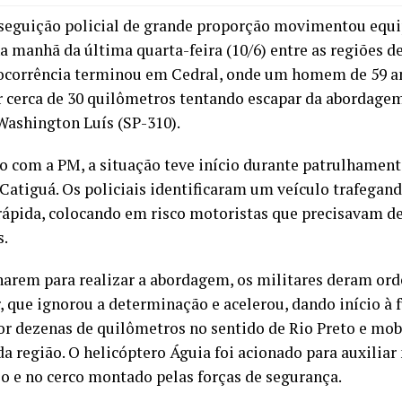
eguição policial de grande proporção movimentou equip
na manhã da última quarta-feira (10/6) entre as regiões d
 ocorrência terminou em Cedral, onde um homem de 59 an
r cerca de 30 quilômetros tentando escapar da abordagem 
Washington Luís (SP-310).
o com a PM, a situação teve início durante patrulhament
 Catiguá. Os policiais identificaram um veículo trafega
 rápida, colocando em risco motoristas que precisavam de
s.
narem para realizar a abordagem, os militares deram or
, que ignorou a determinação e acelerou, dando início à 
or dezenas de quilômetros no sentido de Rio Preto e mob
da região. O helicóptero Águia foi acionado para auxili
lo e no cerco montado pelas forças de segurança.