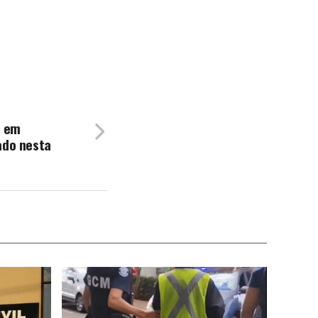
o em
ado nesta