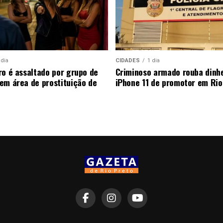
 dia
CIDADES
1 dia
ro é assaltado por grupo de
Criminoso armado rouba dinhe
em área de prostituição de
iPhone 11 de promotor em Rio