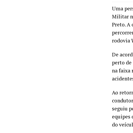
Uma pers
Militar 
Preto. A
percorre
rodovia 
De acord
perto de
na faixa
acidente
Ao retor
condutor
seguiu p
equipes 
do veícu