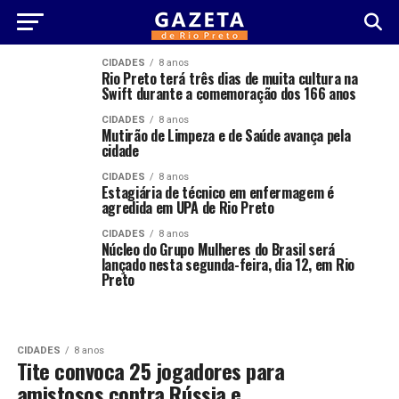
CIDADES
8 anos
Rio Preto terá três dias de muita cultura na
Swift durante a comemoração dos 166 anos
CIDADES
8 anos
Mutirão de Limpeza e de Saúde avança pela
cidade
CIDADES
8 anos
Estagiária de técnico em enfermagem é
agredida em UPA de Rio Preto
CIDADES
8 anos
Núcleo do Grupo Mulheres do Brasil será
lançado nesta segunda-feira, dia 12, em Rio
Preto
CIDADES
8 anos
Tite convoca 25 jogadores para
amistosos contra Rússia e