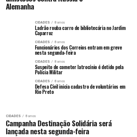
Alemanha
CIDADES
8 anos
Ladrão rouba carro de bibliotecária no Jardim
Caparroz
CIDADES
8 anos
Funcionários dos Correios entram em greve
nesta segunda-feira
CIDADES
8 anos
Suspeito de cometer latrocínio é detido pela
Polícia Militar
CIDADES
8 anos
Defesa Civil inicia cadastro de voluntários em
Rio Preto
CIDADES
8 anos
Campanha Destinação Solidária será
lançada nesta segunda-feira