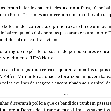
ens foram baleados na noite desta quinta-feira, 10, no ba
m Rio Preto. Os crimes aconteceram em um intervalo de 
o boletim de ocorrência, o primeiro caso foi de um jove
do bairro quando dois homens passaram em uma moto H
andidos atirou contra a vítima.
foi atingido no pé. Ele foi socorrido por populares e en
o Atendimento (UPA) Norte.
o caso foi registrado cerca de quarenta minutos depois 
A Polícia Militar foi acionada e localizou um jovem balea
o pelas equipes de resgate e encaminhado ao Hospital de
Ads
has disseram à polícia que os bandidos também pass
tan preta. Depois de atirar contra a vítima, os suspeitos