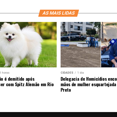
AS MAIS LIDAS
1 horas
CIDADES
1 dia
io é demitido após
Delegacia de Homicídios enco
er com Spitz Alemão em Rio
mãos de mulher esquartejada
Preto