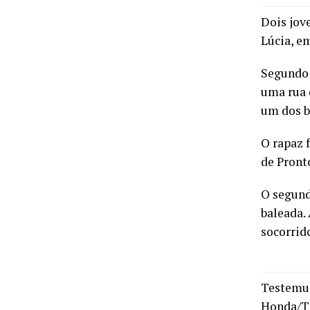
Dois jov
Lúcia, e
Segundo 
uma rua 
um dos b
O rapaz 
de Pront
O segund
baleada. 
socorrid
Testemun
Honda/Ti