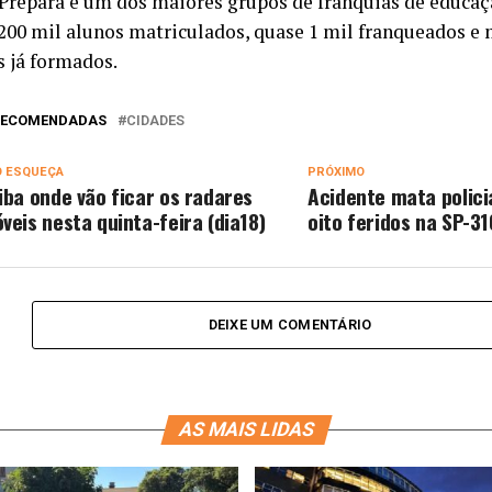
Prepara é um dos maiores grupos de franquias de educaç
 200 mil alunos matriculados, quase 1 mil franqueados e 
s já formados.
 RECOMENDADAS
CIDADES
O ESQUEÇA
PRÓXIMO
iba onde vão ficar os radares
Acidente mata policia
veis nesta quinta-feira (dia18)
oito feridos na SP-31
DEIXE UM COMENTÁRIO
AS MAIS LIDAS