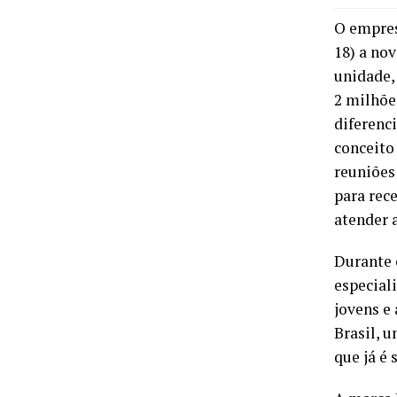
O empres
18) a no
unidade,
2 milhõe
diferenc
conceito
reuniões
para rec
atender 
Durante 
especial
jovens e 
Brasil, u
que já é 