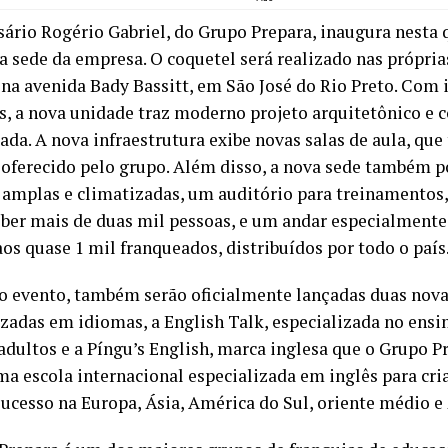
ário Rogério Gabriel, do Grupo Prepara, inaugura nesta q
va sede da empresa. O coquetel será realizado nas própria
 na avenida Bady Bassitt, em São José do Rio Preto. Com
s, a nova unidade traz moderno projeto arquitetônico e 
iada. A nova infraestrutura exibe novas salas de aula, qu
 oferecido pelo grupo. Além disso, a nova sede também p
 amplas e climatizadas, um auditório para treinamentos
eber mais de duas mil pessoas, e um andar especialmente
aos quase 1 mil franqueados, distribuídos por todo o país
o evento, também serão oficialmente lançadas duas nova
izadas em idiomas, a English Talk, especializada no ensi
adultos e a Píngu’s English, marca inglesa que o Grupo P
ma escola internacional especializada em inglês para cri
sucesso na Europa, Ásia, América do Sul, oriente médio e 