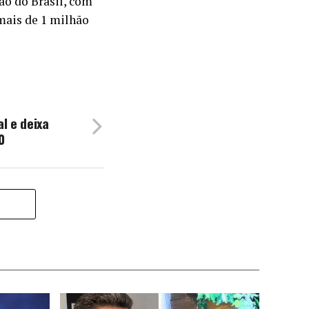
ão do Brasil, com
mais de 1 milhão
l e deixa
0