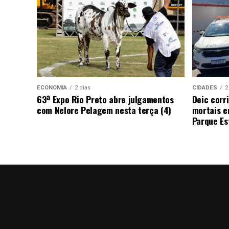
ECONOMIA
2 dias
CIDADES
2
63ª Expo Rio Preto abre julgamentos
Deic corr
com Nelore Pelagem nesta terça (4)
mortais e
Parque Est