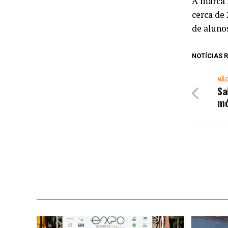
A marca 
cerca de
de aluno
NOTÍCIAS
NÃ
Sa
mó