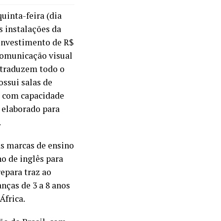
uinta-feira (dia
s instalações da
 investimento de R$
comunicação visual
e traduzem todo o
ossui salas de
, com capacidade
 elaborado para
.
s marcas de ensino
no de inglês para
repara traz ao
anças de 3 a 8 anos
África.