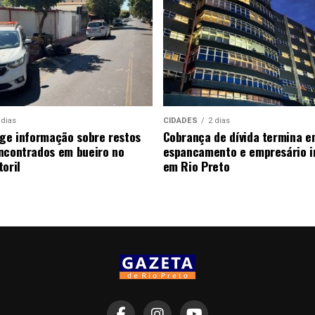
 dias
CIDADES
2 dias
ige informação sobre restos
Cobrança de dívida termina e
ncontrados em bueiro no
espancamento e empresário i
oril
em Rio Preto